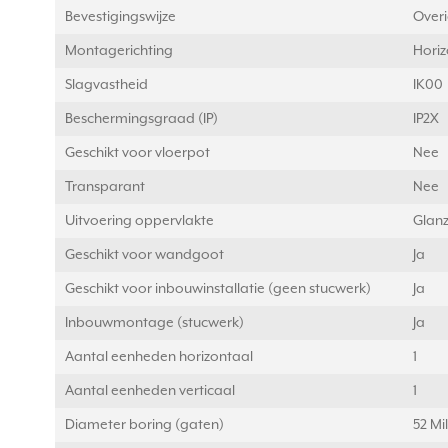
Bevestigingswijze
Over
Montagerichting
Horiz
Slagvastheid
IK00
Beschermingsgraad (IP)
IP2X
Geschikt voor vloerpot
Nee
Transparant
Nee
Uitvoering oppervlakte
Glan
Geschikt voor wandgoot
Ja
Geschikt voor inbouwinstallatie (geen stucwerk)
Ja
Inbouwmontage (stucwerk)
Ja
Aantal eenheden horizontaal
1
Aantal eenheden verticaal
1
Diameter boring (gaten)
52 Mi