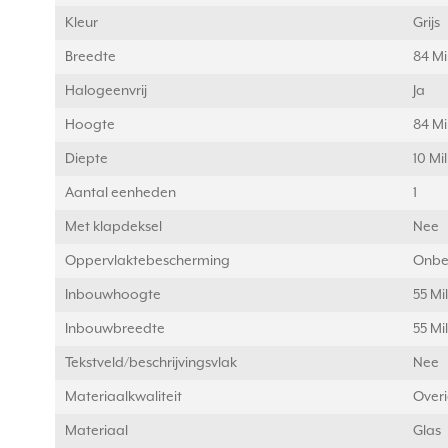
Kleur
Grijs
Breedte
84 Mi
Halogeenvrij
Ja
Hoogte
84 Mi
Diepte
10 Mi
Aantal eenheden
1
Met klapdeksel
Nee
Oppervlaktebescherming
Onbe
Inbouwhoogte
55 Mi
Inbouwbreedte
55 Mi
Tekstveld/beschrijvingsvlak
Nee
Materiaalkwaliteit
Over
Materiaal
Glas