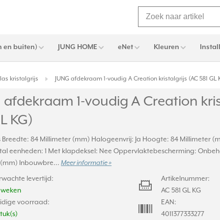
 en buiten)
JUNG HOME
eNet
Kleuren
Instal
as kristalgrijs
JUNG afdekraam 1-voudig A Creation kristalgrijs (AC 581 GL 
afdekraam 1-voudig A Creation kris
GL KG)
js Breedte: 84 Millimeter (mm) Halogeenvrij: Ja Hoogte: 84 Millimeter (
al eenheden: 1 Met klapdeksel: Nee Oppervlaktebescherming: Onbe
r (mm) Inbouwbre...
Meer informatie »
rwachte levertijd:
Artikelnummer:
2 weken
AC 581 GL KG
idige voorraad:
EAN:
stuk(s)
4011377333277