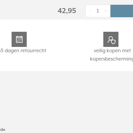
42,95
-
+
65 dagen retourrecht
veilig kopen met
kopersbeschermin
rde