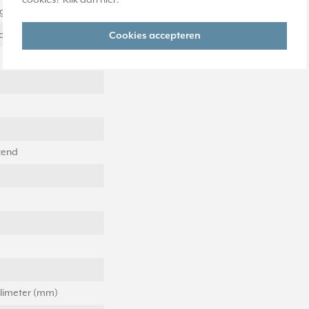
cookies? Klik dan
hier
.
ig
ontaal en verticaal
Cookies accepteren
zend
llimeter (mm)