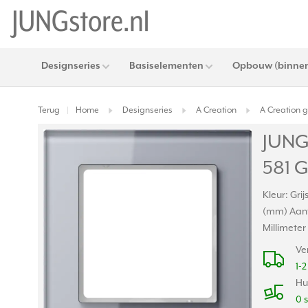
Designseries
Basiselementen
Opbouw (binnen
Terug
Home
Designseries
A Creation
A Creation gl
|
JUNG 
581 
Kleur: Gri
(mm) Aant
Millimete
Ve
1-
Hu
0 