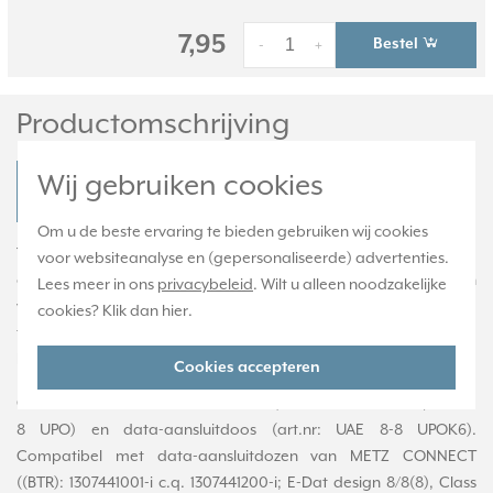
7,95
Bestel
-
+
Productomschrijving
Wij gebruiken cookies
JUNG A 569-2 BFPLUA SW Productdatablad
Om u de beste ervaring te bieden gebruiken wij cookies
Tweevoudige afdekplaat voor 2-voudige IAE/UAE (RJ45)
voor websiteanalyse en (gepersonaliseerde) advertenties.
aansluitdoos. Compatibel met 2-voudige data-aansluitdozen
Lees meer in ons
privacybeleid
. Wilt u alleen noodzakelijke
van Rutenbeck. Gemaakt van slagvast, hoogglanzend
cookies? Klik dan
hier
.
thermoplast. Exclusief binnenwerk en afdekraam. Serie: A-range,
kleur: zwart.
Cookies accepteren
Geschikt voor IAE/UAE-aansluitdoos (art.nr: UAE 2 x 8 UPO, UAE 8-
8 UPO) en data-aansluitdoos (art.nr: UAE 8-8 UPOK6).
Compatibel met data-aansluitdozen van METZ CONNECT
((BTR): 1307441001-i c.q. 1307441200-i; E-Dat design 8/8(8), Class