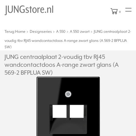
0
Terug
Home
Designseries
A 550
A 550 zwart
JUNG centraalplaat 2-
|
voudig tbv RJ45 wandcontactdoos A-range zwart glans (A 569-2 BFPLUA
SW)
JUNG centraalplaat 2-voudig tbv RJ45
wandcontactdoos A-range zwart glans (A
569-2 BFPLUA SW)