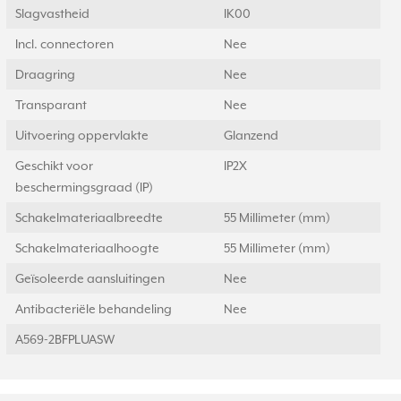
Slagvastheid
IK00
Incl. connectoren
Nee
Draagring
Nee
Transparant
Nee
Uitvoering oppervlakte
Glanzend
Geschikt voor
IP2X
beschermingsgraad (IP)
Schakelmateriaalbreedte
55 Millimeter (mm)
Schakelmateriaalhoogte
55 Millimeter (mm)
Geïsoleerde aansluitingen
Nee
Antibacteriële behandeling
Nee
A569-2BFPLUASW