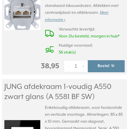
standaard inbouwdozen. Afdekken met
centraalplaat en afdekraam.
Meer
informatie »
Verwachte levertijd:
Voor 21u besteld, morgen in huis*
Huidige voorraad:
56 stuk(s)
38,95
Bestel
-
+
JUNG afdekraam 1-voudig A550
zwart glans (A 5581 BF SW)
Enkelvoudig afdekraam, voor horizontale
en verticale montage. Afmetingen: 85 x 85
x 10 mm. Gemaakt van slagvast,
hoogglanzend thermoplast. Serie: A 550,