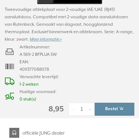
Tweevoudige afdekplaat voor 2-voudige IAE/UAE (RJ45)
aansluitdoos. Compatibel met 2-voudige data-aansluitdozen
van Rutenbeck. Gemaakt van slagvast, hoogglanzend
thermoplast. Exclusief binnenwerk en afdekraam. Serie: A-range,
kleur: zwart.
Meer informatie »
Artikelnummer:
A 569-2 BFPLUA SW
EAN:
4011377088078
Verwachte levertijd:
1-2 weken
Huidige voorraad:
0 stuk(s)
8,95
Bestel
-
+
officiële JUNG dealer