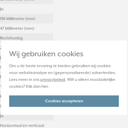
Ja
156 Millimeter (mm)
47 Millimeter (mm)
Rechthoekig
2
Wij gebruiken cookies
Ja
Om u de beste ervaring te bieden gebruiken wij cookies
Gelakt
voor websiteanalyse en (gepersonaliseerde) advertenties.
Nee
Lees meer in ons
privacybeleid
. Wilt u alleen noodzakelijke
cookies? Klik dan
hier
.
Thermoplast
Kunststof
Cookies accepteren
0
Ja
Horizontaal en verticaal