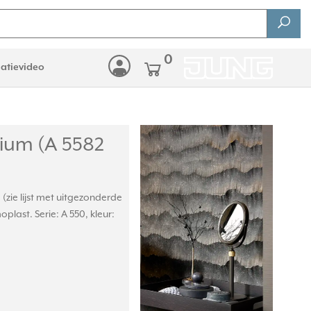
0
latievideo
ium (A 5582
ie lijst met uitgezonderde
plast. Serie: A 550, kleur: