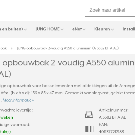
 en buiten)
JUNG HOME
eNet
Kleuren
Instal
look
JUNG opbouwbak 2-voudig A550 aluminium (A 5582 BF A AL)
 opbouwbak 2-voudig A550 alumin
AL)
ge opbouwbak voor basiselementen met afdekkingen uit de A-range (z
. Afm. (b x h x d): 156 x 85 x 47 mm. Gemaakt van slagvast, gelakt thermo
m.
Meer informatie »
rwachte levertijd:
Artikelnummer:
2 weken
A 5582 BF A AL
idige voorraad:
EAN:
stuk(s)
4011377212183