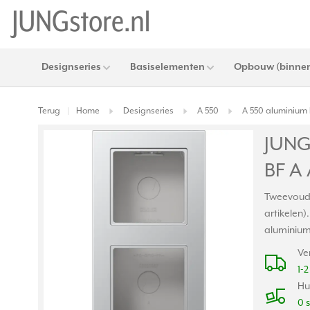
Designseries
Basiselementen
Opbouw (binnen
Terug
Home
Designseries
A 550
A 550 aluminium 
|
JUNG
BF A 
Tweevoudi
artikelen)
aluminiu
Ve
1-
Hu
0 