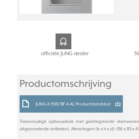
officiële JUNG dealer
3
Productomschrijving
JUNG A 5582 BF A AL Productdatablad
Tweevoudige opbouwbak met geïntegreerde vlamwerende
uitgezonderde artikelen). Afmetingen (b x h x d): 156 x 85 