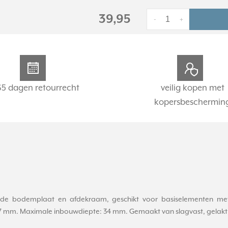
39,95
-
+
65 dagen retourrecht
veilig kopen met
kopersbeschermin
 bodemplaat en afdekraam, geschikt voor basiselementen met af
x 47 mm. Maximale inbouwdiepte: 34 mm. Gemaakt van slagvast, gelakt t