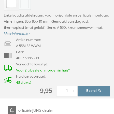
Enkelvoudig afdekraam, voor horizontale en verticale montage.
Afmetingen: 85 x 85 x 10 mm. Gemaakt van slagvast,
thermoplast (mat gelakt). Serie: A 550, kleur: sneeuwwit mat.
Meer informatie »
Artikelnummer:
A 5581 BF WWM
EAN:
4011377185609
Verwachte levertijd:
Voor 21u besteld, morgen in huis*
Huidige voorraad:
43 stuk(s)
9,95
Bestel
-
+
officiële JUNG dealer