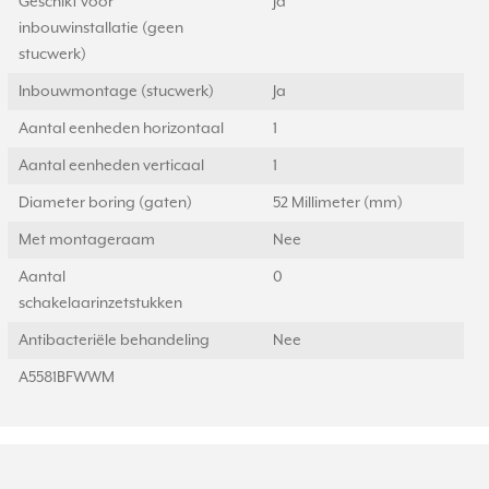
Geschikt voor
Ja
inbouwinstallatie (geen
stucwerk)
Inbouwmontage (stucwerk)
Ja
Aantal eenheden horizontaal
1
Aantal eenheden verticaal
1
Diameter boring (gaten)
52 Millimeter (mm)
Met montageraam
Nee
Aantal
0
schakelaarinzetstukken
Antibacteriële behandeling
Nee
A5581BFWWM