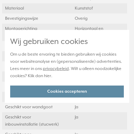
Materiaal
Kunststof
Bevestigingswijze
Overig
Montagerichting
Horizontaal en
verticaal
Wij gebruiken cookies
RAL-nummer (vergelijkbaar)
9016
Om u de beste ervaring te bieden gebruiken wij cookies
Slagvastheid
IK00
voor websiteanalyse en (gepersonaliseerde) advertenties.
Beschermingsgraad (IP)
IP2X
Lees meer in ons
privacybeleid
. Wilt u alleen noodzakelijke
cookies? Klik dan
hier
.
Geschikt voor vloerpot
Nee
Transparant
Nee
Cookies accepteren
Uitvoering oppervlakte
Mat
Geschikt voor wandgoot
Ja
Geschikt voor
Ja
inbouwinstallatie (stucwerk)