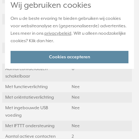
Wij gebruiken cookies
Met glaszekering
Nee
Om u de beste ervaring te bieden gebruiken wij cookies
Met doorlusvoorziening
Ja
voor websiteanalyse en (gepersonaliseerde) advertenties.
Geschikt voor
IP20
Lees meer in ons
privacybeleid
. Wilt u alleen noodzakelijke
beschermingsgraad (IP)
cookies? Klik dan
hier
.
Schakelmateriaalbreedte
55 Millimeter (mm)
Cookies accepteren
Schakelmateriaalhoogte
55 Millimeter (mm)
Aantal contactdozen
0
schakelbaar
Met functieverlichting
Nee
Met oriëntatieverlichting
Nee
Met ingebouwde USB
Nee
voeding
Met IFTTT ondersteuning
Nee
Aantal actieve contacten
2