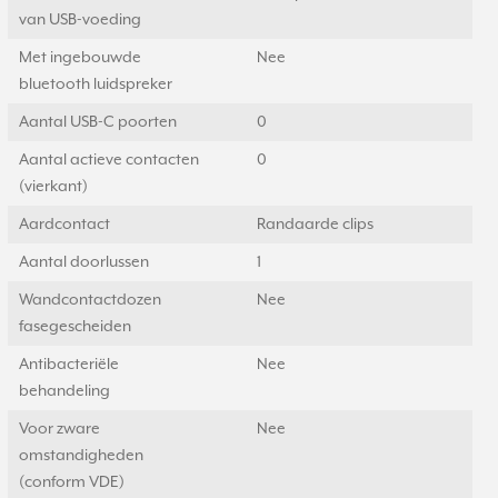
van USB-voeding
Met ingebouwde
Nee
bluetooth luidspreker
Aantal USB-C poorten
0
Aantal actieve contacten
0
(vierkant)
Aardcontact
Randaarde clips
Aantal doorlussen
1
Wandcontactdozen
Nee
fasegescheiden
Antibacteriële
Nee
behandeling
Voor zware
Nee
omstandigheden
(conform VDE)