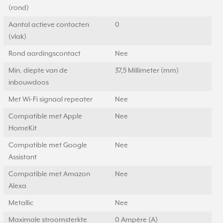
(rond)
Aantal actieve contacten
0
(vlak)
Rond aardingscontact
Nee
Min. diepte van de
37,5 Millimeter (mm)
inbouwdoos
Met Wi-Fi signaal repeater
Nee
Compatible met Apple
Nee
HomeKit
Compatible met Google
Nee
Assistant
Compatible met Amazon
Nee
Alexa
Metallic
Nee
Maximale stroomsterkte
0 Ampère (A)