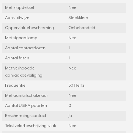
Met klapdeksel
Nee
Aansluitwijze
Steekklem
Oppervlaktebescherming
Onbehandeld
Met signaallamp
Nee
Aantal contactdozen
1
Aantal fasen
1
Met verhoogde
Nee
aanraakbeveiliging
Frequentie
50 Hertz
Met aan/uitschakelaar
Nee
Aantal USB-A poorten
0
Beschermingscontact
Ja
Tekstveld/beschrijvingsvlak
Nee