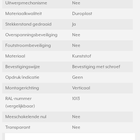
Uitwerpmechanisme
Nee
Materiaalkwaliteit
Duroplast
Stekkerstand gedraaid
Ja
Overspanningsbeveiliging
Nee
Foutstroombeveiliging
Nee
Materiaal
Kunststof
Bevestigingswijze
Bevestiging met schroef
Opdruk/indicatie
Geen
Montagerichting
Verticaal
RAL-nummer
1013
(vergelijkbaar)
Meeschakelende nul
Nee
Transparant
Nee
Uitvoering oppervlakte
Glanzend