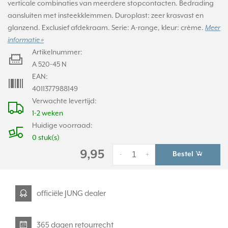
verticale combinaties van meerdere stopcontacten. Bedrading
aansluiten met insteekklemmen. Duroplast: zeer krasvast en
glanzend. Exclusief afdekraam. Serie: A-range, kleur: crème.
Meer
informatie »
Artikelnummer:
A 520-45 N
EAN:
4011377988149
Verwachte levertijd:
1-2 weken
Huidige voorraad:
0 stuk(s)
9,95
Bestel
-
+
officiële JUNG dealer
365 dagen retourrecht