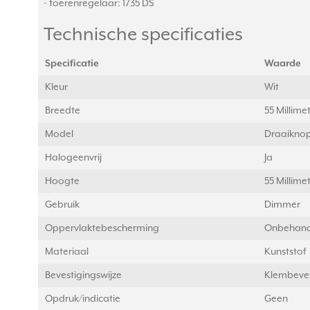
- toerenregelaar: 1735 DS
Technische specificaties
Specificatie
Waarde
Kleur
Wit
Breedte
55 Millim
Model
Draaikno
Halogeenvrij
Ja
Hoogte
55 Millim
Gebruik
Dimmer
Oppervlaktebescherming
Onbehand
Materiaal
Kunststof
Bevestigingswijze
Klembeves
Opdruk/indicatie
Geen