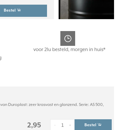
Bestel
voor 21u besteld, morgen in huis*
g
an Duroplast: zeer krasvast en glanzend. Serie: AS 500,
2,95
Bestel
-
+