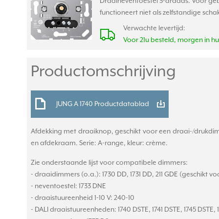
Draaineventoestel 3-draads. Voor gebr
functioneert niet als zelfstandige 
Verwachte levertijd:
Voor 21u besteld, morgen in hu
Productomschrijving
JUNG A 1740 Productdatablad
Afdekking met draaiknop, geschikt voor een draai-/drukdim
en afdekraam. Serie: A-range, kleur: crème.
Zie onderstaande lijst voor compatibele dimmers:
- draaidimmers (o.a.): 1730 DD, 1731 DD, 211 GDE (geschikt
- neventoestel: 1733 DNE
- draaistuureenheid 1-10 V: 240-10
- DALI draaistuureenheden: 1740 DSTE, 1741 DSTE, 1745 DSTE,