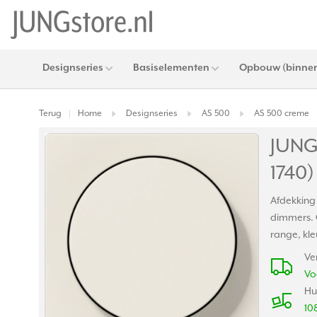
Designseries
Basiselementen
Opbouw (binnen
Terug
Home
Designseries
AS 500
AS 500 creme
|
JUNG
1740)
Afdekking
dimmers. 
range, kl
Ve
Vo
Hu
10