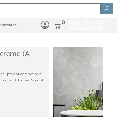
0
latievideo
creme (A
e lijst voor compatibele
rk en afdekraam. Serie: A-