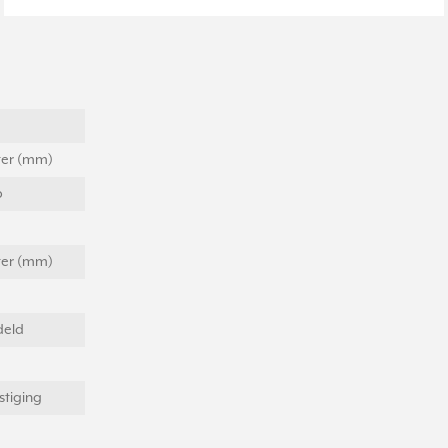
eter (mm)
p
eter (mm)
eld
tiging