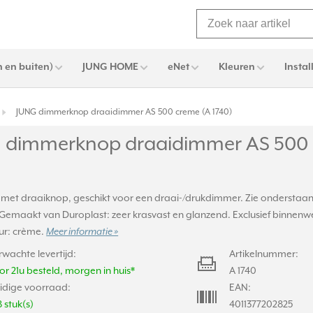
 en buiten)
JUNG HOME
eNet
Kleuren
Instal
JUNG dimmerknop draaidimmer AS 500 creme (A 1740)
 dimmerknop draaidimmer AS 500 
 met draaiknop, geschikt voor een draai-/drukdimmer. Zie onderstaand
Gemaakt van Duroplast: zeer krasvast en glanzend. Exclusief binnenwe
eur: crème.
Meer informatie »
rwachte levertijd:
Artikelnummer:
or 21u besteld, morgen in huis*
A 1740
idige voorraad:
EAN:
8 stuk(s)
4011377202825