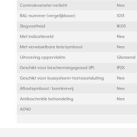
Controlevenster/verlicht
Nee
RAL-nummer (vergelijkbaar)
1013
Slagvastheid
IK00
Met indicatieveld
Nee
Met verwisselbare lens/symbool
Nee
Uitvoering oppervlakte
Glanzend
Geschikt voor beschermingsgraad (IP)
IP2X
Geschikt voor bussysteem-toetsaansluiting
Nee
Aftastsymbool / barrièrevrij
Nee
Antibacteriële behandeling
Nee
A1740