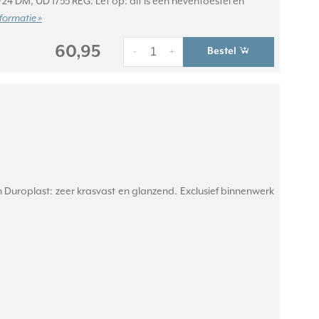
24 DM, UD 1755 REG. Let op: dit is een neventoestel en
formatie »
60,95
Bestel
-
+
Duroplast: zeer krasvast en glanzend. Exclusief binnenwerk