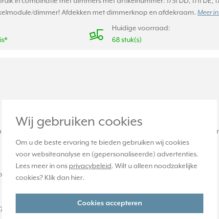
uik in combinatie met dimmers met artikelnummer: 1731 DD, 1711 DE, 17
schakelmodule/dimmer! Afdekken met dimmerknop en afdekraam.
Meer in
Huidige voorraad:
is*
68 stuk(s)
Wij gebruiken cookies
mer. Zie onderstaande lijst voor compatibele dimmers. Gemaakt van 
Om u de beste ervaring te bieden gebruiken wij cookies
voor websiteanalyse en (gepersonaliseerde) advertenties.
Lees meer in ons
privacybeleid
. Wilt u alleen noodzakelijke
 voor een draai-/drukdimmer met een asdiameter van 4 mm)
cookies? Klik dan
hier
.
Cookies accepteren
 1746 DSTE