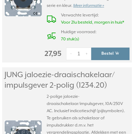
serie en kleur.
Meer informatie »
Verwachte levertijd:
Voor 21u besteld, morgen in huis*
Huidige voorraad:
70 stuk(s)
27,95
Bestel
-
+
JUNG jaloezie-draaischakelaar/
impulsgever 2-polig (1234.20)
2-polige jaloezie-
draaischakelaar/impulsgever, 10A/250V
AC. Inclusief indicatieschijf (pijlsymbolen).
Te gebruiken als schakelaar of
impulsdrukker d.m.v. het
vergrendelingsplaatje. Afdekken met een