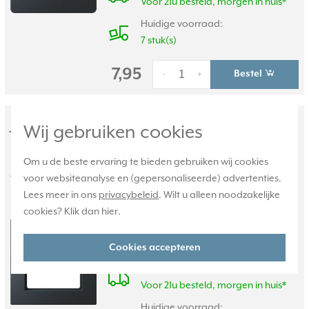
Voor 21u besteld, morgen in huis*
Huidige voorraad:
7 stuk(s)
7,95
Bestel
-
+
JUNG afdekraam 1-voudig A
Wij gebruiken cookies
Creation antraciet mat (AC 581 BF
Om u de beste ervaring te bieden gebruiken wij cookies
ANM)
voor websiteanalyse en (gepersonaliseerde) advertenties.
Lees meer in ons
privacybeleid
. Wilt u alleen noodzakelijke
A creation antraciet mat gelakt
cookies? Klik dan
hier
.
Thermoplast 1-voudig afdekraam, afm.
87,0 x 87,0 x 10 mm.
Thermoplast,slagvast.
Meer informatie »
Cookies accepteren
Verwachte levertijd:
Voor 21u besteld, morgen in huis*
Huidige voorraad: