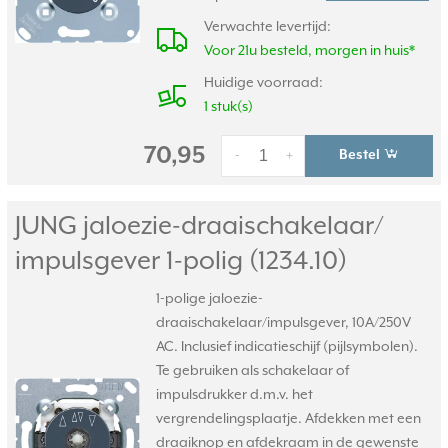
Verwachte levertijd:
Voor 21u besteld, morgen in huis*
Huidige voorraad:
1 stuk(s)
70,95
Bestel
-
+
JUNG jaloezie-draaischakelaar/
impulsgever 1-polig (1234.10)
1-polige jaloezie-
draaischakelaar/impulsgever, 10A/250V
AC. Inclusief indicatieschijf (pijlsymbolen).
Te gebruiken als schakelaar of
impulsdrukker d.m.v. het
vergrendelingsplaatje. Afdekken met een
draaiknop en afdekraam in de gewenste