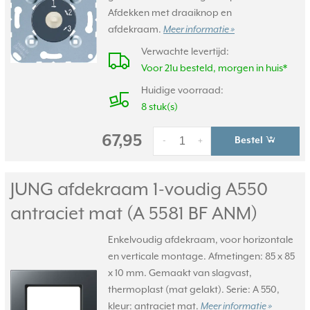
Afdekken met draaiknop en
afdekraam.
Meer informatie »
Verwachte levertijd:
Voor 21u besteld, morgen in huis*
Huidige voorraad:
8 stuk(s)
67,95
Bestel
-
+
JUNG afdekraam 1-voudig A550
antraciet mat (A 5581 BF ANM)
Enkelvoudig afdekraam, voor horizontale
en verticale montage. Afmetingen: 85 x 85
x 10 mm. Gemaakt van slagvast,
thermoplast (mat gelakt). Serie: A 550,
kleur: antraciet mat.
Meer informatie »