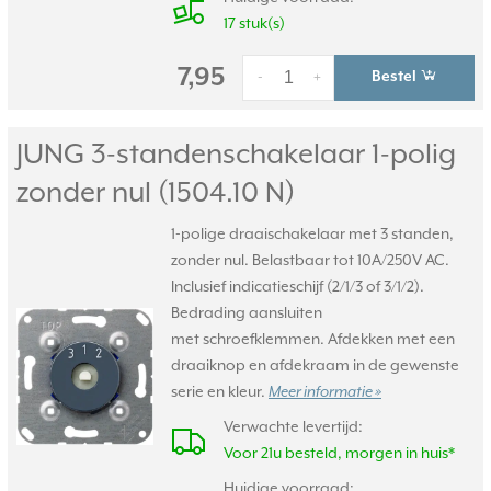
17 stuk(s)
7,95
Bestel
-
+
JUNG 3-standenschakelaar 1-polig
zonder nul (1504.10 N)
1-polige draaischakelaar met 3 standen,
zonder nul. Belastbaar tot 10A/250V AC.
Inclusief indicatieschijf (2/1/3 of 3/1/2).
Bedrading aansluiten
met schroefklemmen. Afdekken met een
draaiknop en afdekraam in de gewenste
serie en kleur.
Meer informatie »
Verwachte levertijd:
Voor 21u besteld, morgen in huis*
Huidige voorraad: