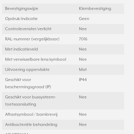
Bevestigingswijze
Klembevestiging
Opdruk/indicatie
Geen
Controlevenster/verlicht
Nee
RAL-nummer (vergelijkbaar)
7016
Met indicatieveld
Nee
Met verwisselbare lens/symbool
Nee
Uitvoering oppervlakte
Mat
Geschikt voor
IP44
beschermingsgraad (IP)
Geschikt voor bussysteem-
Nee
toetsaansluiting
Aftastsymbool / barrièrevrij
Nee
Antibacteriële behandeling
Nee