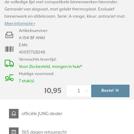
de volledige lijst met compatibele binnenwerken hieronder.
Gemaakt van slagvast, mat gelakt thermoplast. Exclusief
binnenwerk en afdekraam. Serie: A-range, kleur: antraciet mat.
Meer informatie »
Artikelnummer:
A 1541 BF ANM
EAN:
4011377128248
Verwachte levertijd:
Voor 21u besteld, morgen in huis*
Huidige voorraad:
7 stuk(s)
10,95
Bestel
-
+
officiële JUNG dealer
365 dagen retourrecht