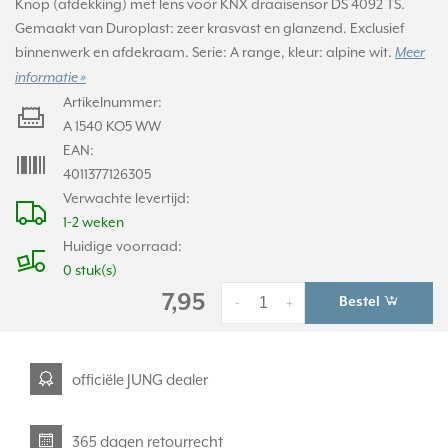
Knop (afdekking) met lens voor KNX draaisensor DS 4092 TS.
Gemaakt van Duroplast: zeer krasvast en glanzend. Exclusief
binnenwerk en afdekraam. Serie: A range, kleur: alpine wit.
Meer
informatie »
Artikelnummer:
A 1540 KO5 WW
EAN:
4011377126305
Verwachte levertijd:
1-2 weken
Huidige voorraad:
0 stuk(s)
7,95
Bestel
-
+
officiële JUNG dealer
365 dagen retourrecht