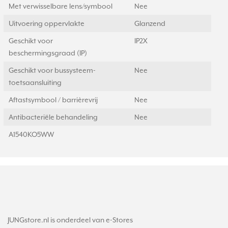
Met verwisselbare lens/symbool
Nee
Uitvoering oppervlakte
Glanzend
Geschikt voor
IP2X
beschermingsgraad (IP)
Geschikt voor bussysteem-
Nee
toetsaansluiting
Aftastsymbool / barrièrevrij
Nee
Antibacteriële behandeling
Nee
A1540KO5WW
JUNGstore.nl is onderdeel van e-Stores