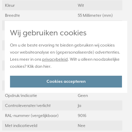
Kleur
Wit
Breedte
55 Millimeter (mm)
Model
Draaiknop
Wij gebruiken cookies
Halogeenvrij
Ja
Om u de beste ervaring te bieden gebruiken wij cookies
Hoogte
55 Millimeter (mm)
voor websiteanalyse en (gepersonaliseerde) advertenties.
Gebruik
Dimmer
Lees meer in ons
privacybeleid
. Wilt u alleen noodzakelijke
Oppervlaktebescherming
Onbehandeld
cookies? Klik dan
hier
.
Materiaal
Kunststof
Cookies accepteren
Bevestigingswijze
Klembevestiging
Opdruk/indicatie
Geen
Controlevenster/verlicht
Ja
RAL-nummer (vergelijkbaar)
9016
Met indicatieveld
Nee