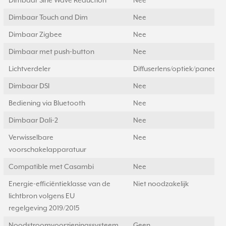
Dimbaar Sine Wave Reduction
Nee
Dimbaar Touch and Dim
Nee
Dimbaar Zigbee
Nee
Dimbaar met push-button
Nee
Lichtverdeler
Diffuserlens/optiek/paneel
Dimbaar DSI
Nee
Bediening via Bluetooth
Nee
Dimbaar Dali-2
Nee
Verwisselbare
Nee
voorschakelapparatuur
Compatible met Casambi
Nee
Energie-efficiëntieklasse van de
Niet noodzakelijk
lichtbron volgens EU
regelgeving 2019/2015
Noodstroomvoorzieningssysteem
Geen