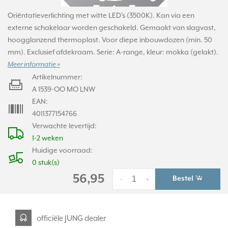
Oriëntatieverlichting met witte LED's (3500K). Kan via een
externe schakelaar worden geschakeld. Gemaakt van slagvast,
hoogglanzend thermoplast. Voor diepe inbouwdozen (min. 50
mm). Exclusief afdekraam. Serie: A-range, kleur: mokka (gelakt).
Meer informatie »
Artikelnummer:
A 1539-OO MO LNW
EAN:
4011377154766
Verwachte levertijd:
1-2 weken
Huidige voorraad:
0 stuk(s)
56,95
Bestel
-
+
officiële JUNG dealer