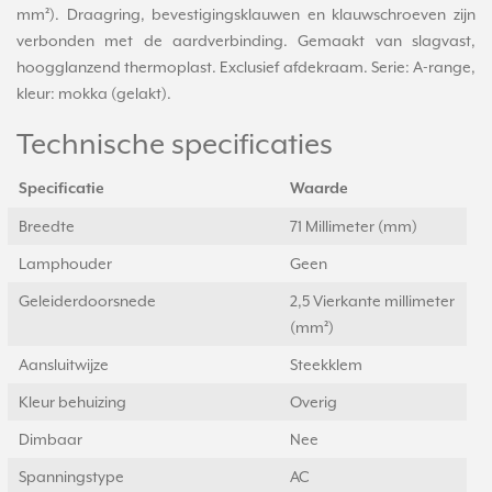
mm²). Draagring, bevestigingsklauwen en klauwschroeven zijn
verbonden met de aardverbinding. Gemaakt van slagvast,
hoogglanzend thermoplast. Exclusief afdekraam. Serie: A-range,
kleur: mokka (gelakt).
Technische specificaties
Specificatie
Waarde
Breedte
71 Millimeter (mm)
Lamphouder
Geen
Geleiderdoorsnede
2,5 Vierkante millimeter
(mm²)
Aansluitwijze
Steekklem
Kleur behuizing
Overig
Dimbaar
Nee
Spanningstype
AC