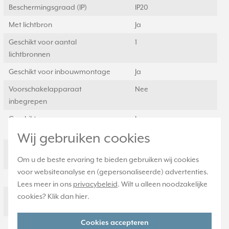
Beschermingsgraad (IP)
IP20
Met lichtbron
Ja
Geschikt voor aantal
1
lichtbronnen
Geschikt voor inbouwmontage
Ja
Voorschakelapparaat
Nee
inbegrepen
Geschikt voor
Ja
opbouwmontage
Wij gebruiken cookies
Aansluitbare
0,75 Vierkante millimeter
Om u de beste ervaring te bieden gebruiken wij cookies
geleiderdoorsnede
voor websiteanalyse en (gepersonaliseerde) advertenties.
Lichtkleur
Wit
Lees meer in ons
privacybeleid
. Wilt u alleen noodzakelijke
Soort bedrading
Geschikt voor
cookies? Klik dan
hier
.
doorgangsbedrading
Cookies accepteren
Dimbaar 0-10 V
Nee