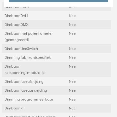
Dimbaar 1-10 V
Nee
Dimbaar DALI
Nee
Dimbaar DMX
Nee
Dimbaar met potentiometer
Nee
(geïntegreerd)
Dimbaar LineSwitch
Nee
Dimming fabrikantspecifiek
Nee
Dimbaar
Nee
netspanningsmodulatie
Dimbaar faseafsnijding
Nee
Dimbaar faseaansnijding
Nee
Dimming programmeerbaar
Nee
Dimbaar RF
Nee