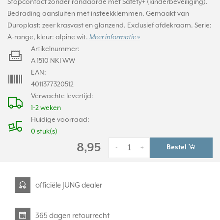
Stopcontact zonder randaarde met Safety+ (kinderbeveiliging).
Bedrading aansluiten met insteekklemmen. Gemaakt van
Duroplast: zeer krasvast en glanzend. Exclusief afdekraam. Serie:
A-range, kleur: alpine wit.
Meer informatie »
Artikelnummer:
A 1510 NKI WW
EAN:
4011377320512
Verwachte levertijd:
1-2 weken
Huidige voorraad:
0 stuk(s)
8,95
Bestel
-
+
officiële JUNG dealer
365 dagen retourrecht