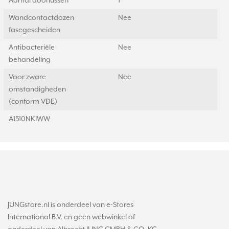
Aantal doorlussen
1
Wandcontactdozen
Nee
fasegescheiden
Antibacteriële
Nee
behandeling
Voor zware
Nee
omstandigheden
(conform VDE)
A1510NKIWW
JUNGstore.nl is onderdeel van e-Stores
International B.V. en geen webwinkel of