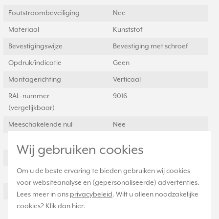
Foutstroombeveiliging
Nee
Materiaal
Kunststof
Bevestigingswijze
Bevestiging met schroef
Opdruk/indicatie
Geen
Montagerichting
Verticaal
RAL-nummer
9016
(vergelijkbaar)
Meeschakelende nul
Nee
Transparant
Nee
Wij gebruiken cookies
Uitvoering oppervlakte
Glanzend
Om u de beste ervaring te bieden gebruiken wij cookies
Met glaszekering
Nee
voor websiteanalyse en (gepersonaliseerde) advertenties.
Met doorlusvoorziening
Nee
Lees meer in ons
privacybeleid
. Wilt u alleen noodzakelijke
cookies? Klik dan
hier
.
Geschikt voor
IP20