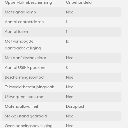
Oppervlaktebescherming
Onbehandeld
Met signaallamp
Nee
Aantal contactdozen
1
Aantal fasen
1
Met verhoogde
Ja
aanraakbeveiliging
Met aan/uitschakelaar
Nee
Aantal USB-A poorten
0
Beschermingscontact
Nee
Tekstveld/beschrijvingsvlak
Nee
Uitwerpmechanisme
Nee
Materiaalkwaliteit
Duroplast
Stekkerstand gedraaid
Nee
Overspanningsbeveiliging
Nee