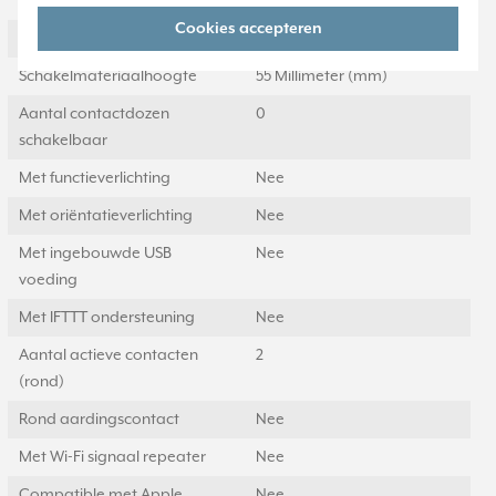
beschermingsgraad (IP)
Cookies accepteren
Schakelmateriaalbreedte
55 Millimeter (mm)
Schakelmateriaalhoogte
55 Millimeter (mm)
Aantal contactdozen
0
schakelbaar
Met functieverlichting
Nee
Met oriëntatieverlichting
Nee
Met ingebouwde USB
Nee
voeding
Met IFTTT ondersteuning
Nee
Aantal actieve contacten
2
(rond)
Rond aardingscontact
Nee
Met Wi-Fi signaal repeater
Nee
Compatible met Apple
Nee