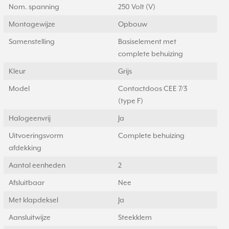
Nom. spanning
250 Volt (V)
Montagewijze
Opbouw
Samenstelling
Basiselement met
complete behuizing
Kleur
Grijs
Model
Contactdoos CEE 7/3
(type F)
Halogeenvrij
Ja
Uitvoeringsvorm
Complete behuizing
afdekking
Aantal eenheden
2
Afsluitbaar
Nee
Met klapdeksel
Ja
Aansluitwijze
Steekklem