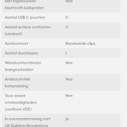
Met ingebouwde
Nee
bluetooth luidspreker
Aantal USB-C poorten
0
Aantal actieve contacten
0
(vierkant)
Aardcontact
Randaarde clips
Aantal doorlussen
1
Wandcontactdozen
Nee
fasegescheiden
Antibacteriële
Nee
behandeling
Voor zware
Nee
omstandigheden
(conform VDE)
In overeenstemming met
Ja
UK Building Regulations