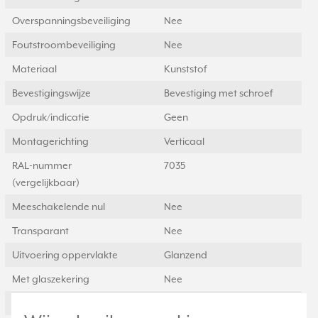
Overspanningsbeveiliging
Nee
Foutstroombeveiliging
Nee
Materiaal
Kunststof
Bevestigingswijze
Bevestiging met schroef
Opdruk/indicatie
Geen
Montagerichting
Verticaal
RAL-nummer
7035
(vergelijkbaar)
Meeschakelende nul
Nee
Transparant
Nee
Uitvoering oppervlakte
Glanzend
Met glaszekering
Nee
Met doorlusvoorziening
Ja