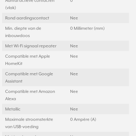
Aantal actieve contacten
0
(vlak)
Rond aardingscontact
Nee
Min. diepte van de
0 Millimeter (mm)
inbouwdoos
Met Wi-Fi signaal repeater
Nee
Compatible met Apple
Nee
HomeKit
Compatible met Google
Nee
Assistant
Compatible met Amazon
Nee
Alexa
Metallic
Nee
Maximale stroomsterkte
0 Ampère (A)
van USB-voeding