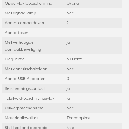
Oppervlaktebescherming
Overig
Met signaallamp
Nee
Aantal contactdozen
2
Aantal fasen
1
Met verhoogde
Ja
aanraakbeveiliging
Frequentie
50 Hertz
Met aan/uitschakelaar
Nee
Aantal USB-A poorten
0
Beschermingscontact
Ja
Tekstveld/beschrijvingsvlak
Ja
Uitwerpmechanisme
Nee
Materiaalkwaliteit
Thermoplast
Stekkerstand gedraaid
Nee