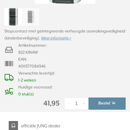
Stopcontact met geïntegreerde verhoogde aanrakingsveiligheid
(kinderbeveiliging).
Meer informatie »
Artikelnummer:
822 KINAW
EAN:
4011377084346
Verwachte levertijd:
1-2 weken
Huidige voorraad:
0 stuk(s)
41,95
Bestel
-
+
officiële JUNG dealer