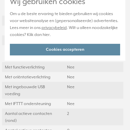
Wij gebruiken cookies
Geschikt voor
IP44
beschermingsgraad (IP)
Om u de beste ervaring te bieden gebruiken wij cookies
Schakelmateriaalbreedte
voor websiteanalyse en (gepersonaliseerde) advertenties.
75 Millimeter (mm)
Lees meer in ons
privacybeleid
. Wilt u alleen noodzakelijke
Schakelmateriaalhoogte
151 Millimeter (mm)
cookies? Klik dan
hier
.
Schakelmateriaaldiepte
58 Millimeter (mm)
Cookies accepteren
Aantal contactdozen
0
schakelbaar
Met functieverlichting
Nee
Met oriëntatieverlichting
Nee
Met ingebouwde USB
Nee
voeding
Met IFTTT ondersteuning
Nee
Aantal actieve contacten
2
(rond)