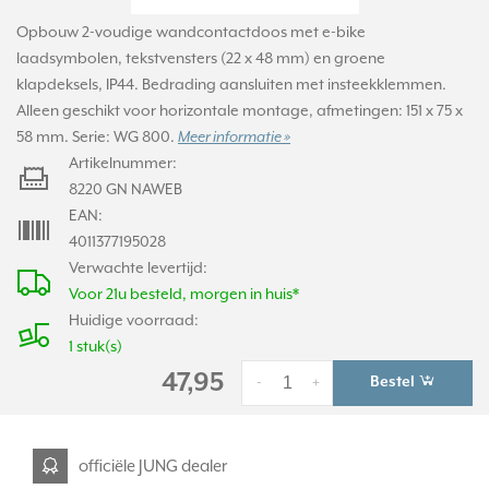
Opbouw 2-voudige wandcontactdoos met e-bike
laadsymbolen, tekstvensters (22 x 48 mm) en groene
klapdeksels, IP44. Bedrading aansluiten met insteekklemmen.
Alleen geschikt voor horizontale montage, afmetingen: 151 x 75 x
58 mm. Serie: WG 800.
Meer informatie »
Artikelnummer:
8220 GN NAWEB
EAN:
4011377195028
Verwachte levertijd:
Voor 21u besteld, morgen in huis*
Huidige voorraad:
1 stuk(s)
47,95
Bestel
-
+
officiële JUNG dealer