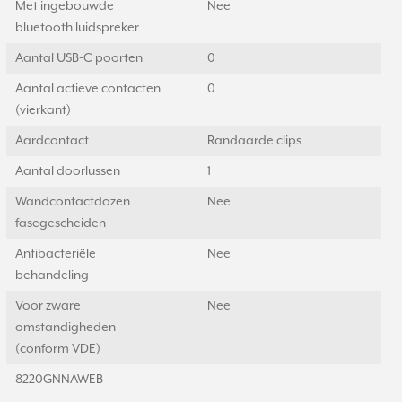
Met ingebouwde
Nee
bluetooth luidspreker
Aantal USB-C poorten
0
Aantal actieve contacten
0
(vierkant)
Aardcontact
Randaarde clips
Aantal doorlussen
1
Wandcontactdozen
Nee
fasegescheiden
Antibacteriële
Nee
behandeling
Voor zware
Nee
omstandigheden
(conform VDE)
8220GNNAWEB