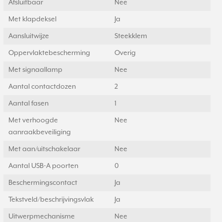
Afsluitbaar
Nee
Met klapdeksel
Ja
Aansluitwijze
Steekklem
Oppervlaktebescherming
Overig
Met signaallamp
Nee
Aantal contactdozen
2
Aantal fasen
1
Met verhoogde
Nee
aanraakbeveiliging
Met aan/uitschakelaar
Nee
Aantal USB-A poorten
0
Beschermingscontact
Ja
Tekstveld/beschrijvingsvlak
Ja
Uitwerpmechanisme
Nee