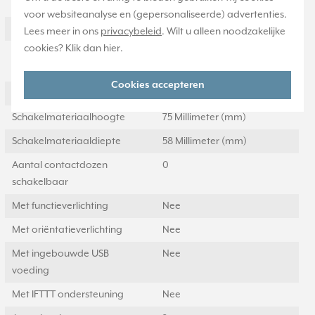
Met glaszekering
Nee
voor websiteanalyse en (gepersonaliseerde) advertenties.
Met doorlusvoorziening
Ja
Lees meer in ons
privacybeleid
. Wilt u alleen noodzakelijke
cookies? Klik dan
hier
.
Geschikt voor
IP44
beschermingsgraad (IP)
Cookies accepteren
Schakelmateriaalbreedte
151 Millimeter (mm)
Schakelmateriaalhoogte
75 Millimeter (mm)
Schakelmateriaaldiepte
58 Millimeter (mm)
Aantal contactdozen
0
schakelbaar
Met functieverlichting
Nee
Met oriëntatieverlichting
Nee
Met ingebouwde USB
Nee
voeding
Met IFTTT ondersteuning
Nee