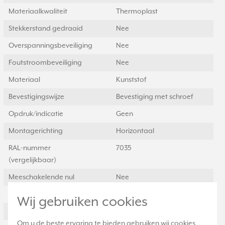
Materiaalkwaliteit
Thermoplast
Stekkerstand gedraaid
Nee
Overspanningsbeveiliging
Nee
Foutstroombeveiliging
Nee
Materiaal
Kunststof
Bevestigingswijze
Bevestiging met schroef
Opdruk/indicatie
Geen
Montagerichting
Horizontaal
RAL-nummer
7035
(vergelijkbaar)
Meeschakelende nul
Nee
Transparant
Nee
Wij gebruiken cookies
Uitvoering oppervlakte
Glanzend
Om u de beste ervaring te bieden gebruiken wij cookies