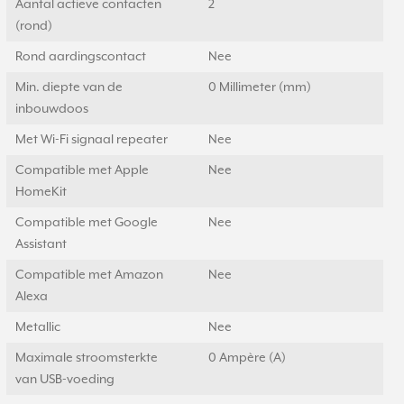
Aantal actieve contacten
2
(rond)
Rond aardingscontact
Nee
Min. diepte van de
0 Millimeter (mm)
inbouwdoos
Met Wi-Fi signaal repeater
Nee
Compatible met Apple
Nee
HomeKit
Compatible met Google
Nee
Assistant
Compatible met Amazon
Nee
Alexa
Metallic
Nee
Maximale stroomsterkte
0 Ampère (A)
van USB-voeding