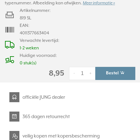
typenummer. Afbeelding kan afwijken.
Meer informatie »
Artikelnummer:
819 SL
EAN:
4011377663404
Verwachte levertijd:
1-2 weken
Huidige voorraad:
0 stuk(s)
8,95
Bestel
-
+
officiële JUNG dealer
365 dagen retourrecht
veilig kopen met kopersbescherming