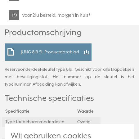
voor 21u besteld, morgen in huis*
Productomschrijving
JUNG 819 SL Productdatablad
Reserveonderdeel/sleutel type 819. Geschikt voor alle klapdeksels
met beveiligingsslot. Het nummer op de sleutel is het
typenummer. Afbeelding kan afwijken.
Technische specificaties
Specificatie
Waarde
Type toebehoren/onderdelen
Overig
Toebehoren
Ja
Wij gebruiken cookies