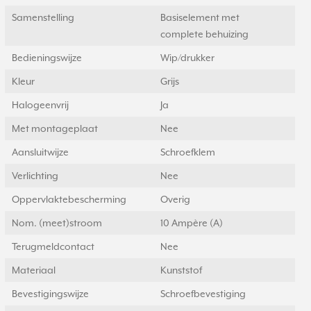
Samenstelling
Basiselement met
complete behuizing
Bedieningswijze
Wip/drukker
Kleur
Grijs
Halogeenvrij
Ja
Met montageplaat
Nee
Aansluitwijze
Schroefklem
Verlichting
Nee
Oppervlaktebescherming
Overig
Nom. (meet)stroom
10 Ampère (A)
Terugmeldcontact
Nee
Materiaal
Kunststof
Bevestigingswijze
Schroefbevestiging