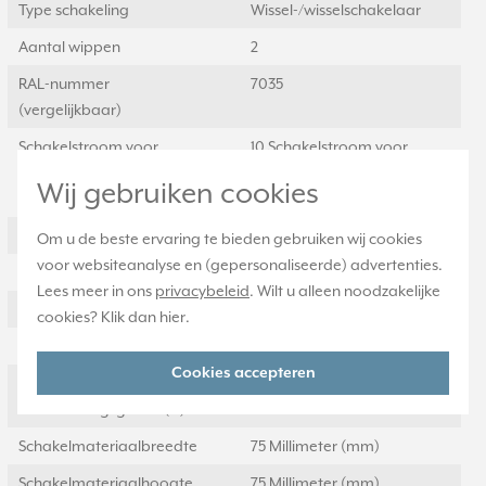
Type schakeling
Wissel-/wisselschakelaar
Aantal wippen
2
RAL-nummer
7035
(vergelijkbaar)
Schakelstroom voor
10 Schakelstroom voor
fluorescentielampen
fluorescentielampen
Wij gebruiken cookies
(AX)
Drukvlakschakelaar
Nee
Om u de beste ervaring te bieden gebruiken wij cookies
voor websiteanalyse en (gepersonaliseerde) advertenties.
Slagvastheid
IK00
Lees meer in ons
privacybeleid
. Wilt u alleen noodzakelijke
Wasmachineschakelaar
Nee
cookies? Klik dan
hier
.
Uitvoering oppervlakte
Glanzend
Cookies accepteren
Geschikt voor
IP44
beschermingsgraad (IP)
Schakelmateriaalbreedte
75 Millimeter (mm)
Schakelmateriaalhoogte
75 Millimeter (mm)