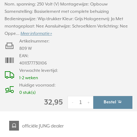
Nom. spanning: 250 Volt (V) Montagewijze: Opbouw
Samenstelling: Basiselement met complete behuizing
Bedieningswijze: Wip/drukker Kleur: Grijs Halogeenvrij: Ja Met
montageplaat: Nee Aansluitwijze: Schroefklem Verlichting: Nee
Oppe...
Meer informatie »
Artikelnummer:
809 W
EAN:
4011377730106
Verwachte levertijd:
1-2 weken
Huidige voorraad:
0 stuk(s)
32,95
Bestel
-
+
officiële JUNG dealer