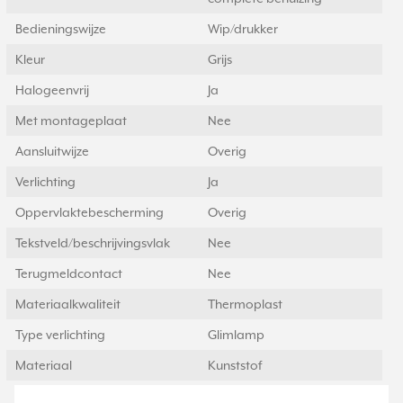
Bedieningswijze
Wip/drukker
Kleur
Grijs
Halogeenvrij
Ja
Met montageplaat
Nee
Aansluitwijze
Overig
Verlichting
Ja
Oppervlaktebescherming
Overig
Tekstveld/beschrijvingsvlak
Nee
Terugmeldcontact
Nee
Materiaalkwaliteit
Thermoplast
Type verlichting
Glimlamp
Materiaal
Kunststof
Bevestigingswijze
Schroefbevestiging