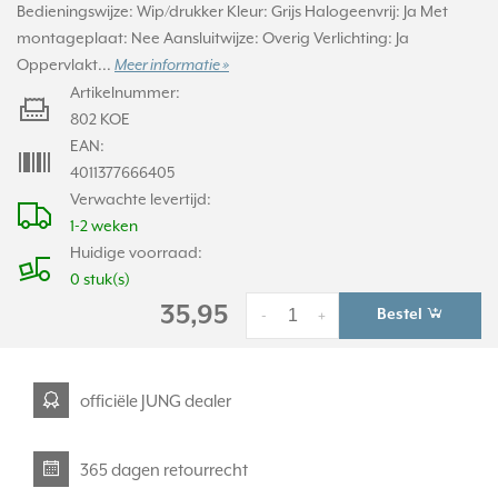
Bedieningswijze: Wip/drukker Kleur: Grijs Halogeenvrij: Ja Met
montageplaat: Nee Aansluitwijze: Overig Verlichting: Ja
Oppervlakt...
Meer informatie »
Artikelnummer:
802 KOE
EAN:
4011377666405
Verwachte levertijd:
1-2 weken
Huidige voorraad:
0 stuk(s)
35,95
Bestel
-
+
officiële JUNG dealer
365 dagen retourrecht