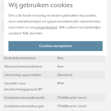
Wij gebruiken cookies
Type schakeling
Tweepolige schakelaar
Aantal wippen
1
Om u de beste ervaring te bieden gebruiken wij cookies
voor websiteanalyse en (gepersonaliseerde) advertenties.
RAL-nummer
7035
Lees meer in ons
privacybeleid
. Wilt u alleen noodzakelijke
(vergelijkbaar)
cookies? Klik dan
hier
.
Schakelstroom voor
10 Schakelstroom voor
fluorescentielampen
fluorescentielampen
Cookies accepteren
(AX)
Drukvlakschakelaar
Nee
Wasmachineschakelaar
Nee
Uitvoering oppervlakte
Glanzend
Geschikt voor
IP44
beschermingsgraad (IP)
Schakelmateriaalbreedte
75 Millimeter (mm)
Schakelmateriaalhoogte
75 Millimeter (mm)