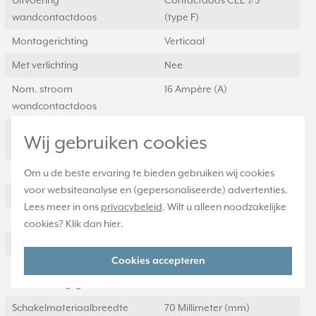
Uitvoering
Contactdoos CEE 7/3
wandcontactdoos
(type F)
Montagerichting
Verticaal
Met verlichting
Nee
Nom. stroom
16 Ampère (A)
wandcontactdoos
RAL-nummer
7035
Wij gebruiken cookies
(vergelijkbaar)
Meeschakelende nul
Nee
Om u de beste ervaring te bieden gebruiken wij cookies
voor websiteanalyse en (gepersonaliseerde) advertenties.
Transparant
Nee
Lees meer in ons
privacybeleid
. Wilt u alleen noodzakelijke
Uitvoering oppervlakte
Glanzend
cookies? Klik dan
hier
.
Met glaszekering
Nee
Cookies accepteren
Geschikt voor
IP44
beschermingsgraad (IP)
Schakelmateriaalbreedte
70 Millimeter (mm)