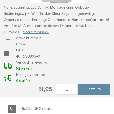
Nom. spanning: 250 Volt (V) Montagewijze: Opbouw
Bedieningswijze: Wip/drukker Kleur: Grijs Halogeenvrij: Ja
Oppervlaktebescherming: Onbehandeld Nom. (meet)stroom: 16
Ampère (A) Aantal contactdozen: 1 Materiaalkwaliteit:
Duroplas...
Meer informatie »
Artikelnummer:
675 W
EAN:
4011377990340
Verwachte levertijd:
1-2 weken
Huidige voorraad:
0 stuk(s)
51,95
Bestel
-
+
officiële JUNG dealer