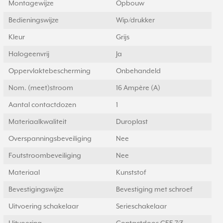
Montagewijze
Opbouw
Bedieningswijze
Wip/drukker
Kleur
Grijs
Halogeenvrij
Ja
Oppervlaktebescherming
Onbehandeld
Nom. (meet)stroom
16 Ampère (A)
Aantal contactdozen
1
Materiaalkwaliteit
Duroplast
Overspanningsbeveiliging
Nee
Foutstroombeveiliging
Nee
Materiaal
Kunststof
Bevestigingswijze
Bevestiging met schroef
Uitvoering schakelaar
Serieschakelaar