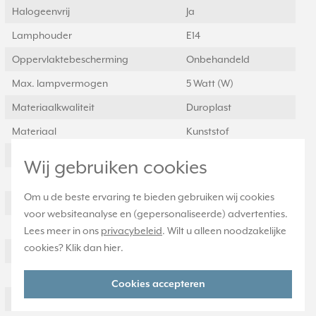
Halogeenvrij
Ja
Lamphouder
E14
Oppervlaktebescherming
Onbehandeld
Max. lampvermogen
5 Watt (W)
Materiaalkwaliteit
Duroplast
Materiaal
Kunststof
Lamptype
Gloeilamp
Wij gebruiken cookies
Bevestigingswijze
Schroefbevestiging
Om u de beste ervaring te bieden gebruiken wij cookies
RAL-nummer (vergelijkbaar)
7035
voor websiteanalyse en (gepersonaliseerde) advertenties.
Toepassing als drukker
Nee
Lees meer in ons
privacybeleid
. Wilt u alleen noodzakelijke
cookies? Klik dan
hier
.
Met lichtbron
Nee
Transparant
Nee
Cookies accepteren
Uitvoering oppervlakte
Glanzend