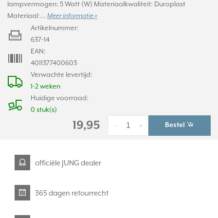
lampvermogen: 5 Watt (W) Materiaalkwaliteit: Duroplast
Materiaal:...
Meer informatie »
Artikelnummer:
637-14
EAN:
4011377400603
Verwachte levertijd:
1-2 weken
Huidige voorraad:
0 stuk(s)
19,95
Bestel
-
+
officiële JUNG dealer
365 dagen retourrecht