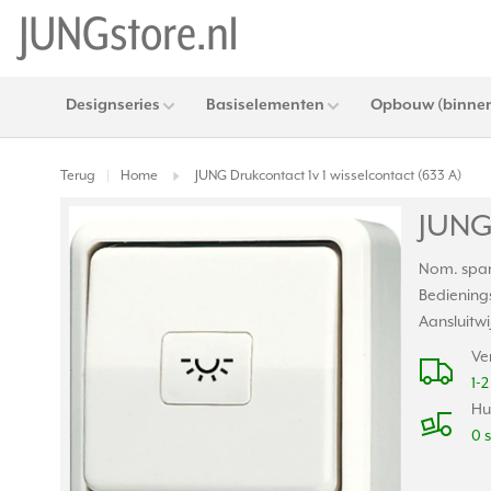
Designseries
Basiselementen
Opbouw (binnen
Terug
Home
JUNG Drukcontact 1v 1 wisselcontact (633 A)
|
JUNG 
Nom. span
Bedienings
Aansluitwi
Ve
1-
Hu
0 