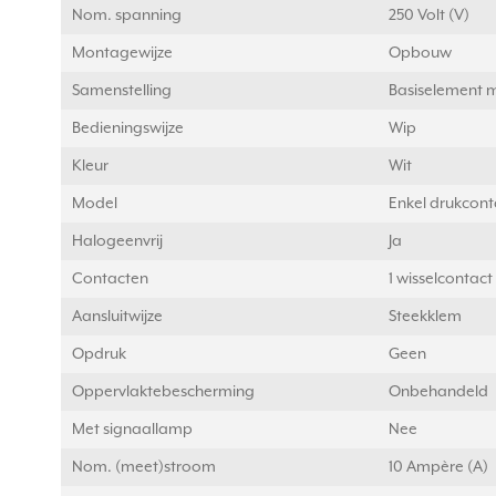
Nom. spanning
250 Volt (V)
Montagewijze
Opbouw
Samenstelling
Basiselement 
Bedieningswijze
Wip
Kleur
Wit
Model
Enkel drukcont
Halogeenvrij
Ja
Contacten
1 wisselcontact
Aansluitwijze
Steekklem
Opdruk
Geen
Oppervlaktebescherming
Onbehandeld
Met signaallamp
Nee
Nom. (meet)stroom
10 Ampère (A)