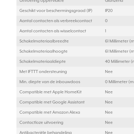
Uitvoering oppervlakte
Glanzend
Geschikt voor beschermingsgraad (IP)
IP20
Aantal contacten als verbreekcontact
0
Aantal contacten als wisselcontact
1
Schakelmateriaalbreedte
61 Millimeter 
Schakelmateriaalhoogte
61 Millimeter 
Schakelmateriaaldiepte
40 Millimeter 
Met IFTTT ondersteuning
Nee
Min. diepte van de inbouwdoos
0 Millimeter (
Compatible met Apple HomeKit
Nee
Compatible met Google Assistant
Nee
Compatible met Amazon Alexa
Nee
Contactloze uitvoering
Nee
Antibacteriële behandeling
Nee