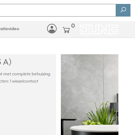
0
latievideo
3 A)
nt met complete behuizing
ten: 1 wisselcontact