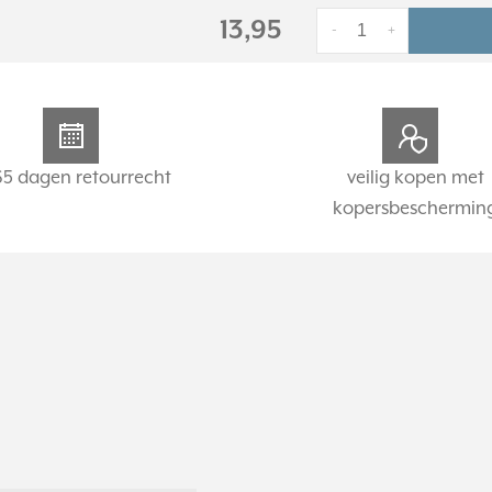
13,95
-
+
65 dagen retourrecht
veilig kopen met
kopersbeschermin