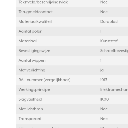
Tekstveld/beschrijvingsvlak
Nee
Terugmeldcontact
Nee
Materiaalkwaliteit
Duroplast
Aantal polen
1
Materiaal
Kunststof
Bevestigingswijze
Schroefbevesti
Aantal wippen
1
Met verlichting
Ja
RAL-nummer (vergelijkbaar)
1013
Werkingsprincipe
Elektromechan
Slagvastheid
IK00
Met lichtbron
Nee
Transparant
Nee