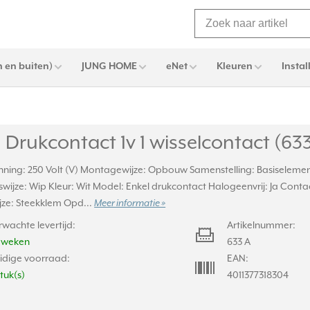
 en buiten)
JUNG HOME
eNet
Kleuren
Instal
Drukcontact 1v 1 wisselcontact (63
ning: 250 Volt (V) Montagewijze: Opbouw Samenstelling: Basiseleme
wijze: Wip Kleur: Wit Model: Enkel drukcontact Halogeenvrij: Ja Contac
jze: Steekklem Opd...
Meer informatie »
rwachte levertijd:
Artikelnummer:
2 weken
633 A
idige voorraad:
EAN:
stuk(s)
4011377318304