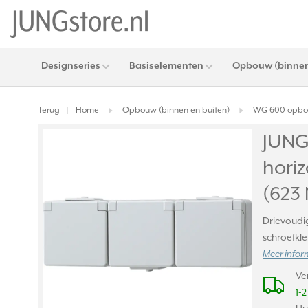
Designseries
Basiselementen
Opbouw (binnen
Terug
Home
Opbouw (binnen en buiten)
WG 600 opbou
|
JUNG
hori
(623
Drievoudi
schroefkle
Meer infor
Ve
1-