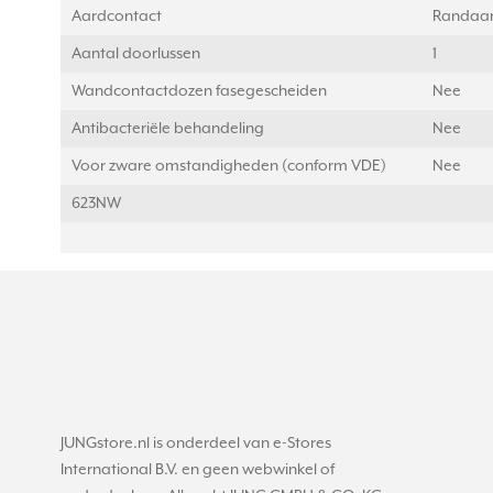
Aardcontact
Randaar
Aantal doorlussen
1
Wandcontactdozen fasegescheiden
Nee
Antibacteriële behandeling
Nee
Voor zware omstandigheden (conform VDE)
Nee
623NW
JUNGstore.nl is onderdeel van e-Stores
International B.V. en geen webwinkel of