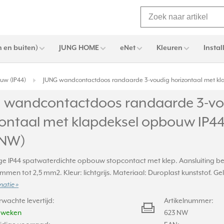
 en buiten)
JUNG HOME
eNet
Kleuren
Instal
w (IP44)
JUNG wandcontactdoos randaarde 3-voudig horizontaal met k
 wandcontactdoos randaarde 3-vo
zontaal met klapdeksel opbouw IP
 NW)
ge IP44 spatwaterdichte opbouw stopcontact met klep. Aansluiting b
mmen tot 2,5 mm2. Kleur: lichtgrijs. Materiaal: Duroplast kunststof. G
matie »
rwachte levertijd:
Artikelnummer:
2 weken
623 NW