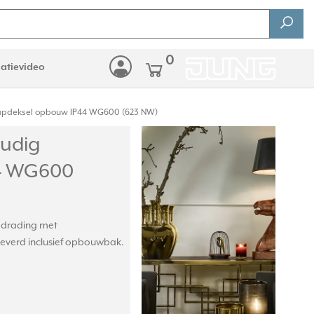
0
latievideo
lapdeksel opbouw IP44 WG600 (623 NW)
udig
44 WG600
edrading met
eleverd inclusief opbouwbak.