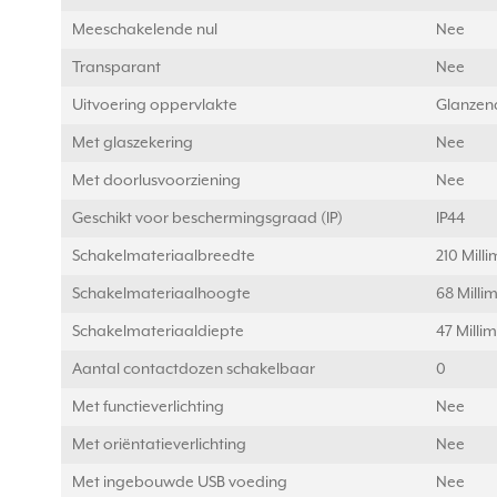
Meeschakelende nul
Nee
Transparant
Nee
Uitvoering oppervlakte
Glanzen
Met glaszekering
Nee
Met doorlusvoorziening
Nee
Geschikt voor beschermingsgraad (IP)
IP44
Schakelmateriaalbreedte
210 Mill
Schakelmateriaalhoogte
68 Milli
Schakelmateriaaldiepte
47 Milli
Aantal contactdozen schakelbaar
0
Met functieverlichting
Nee
Met oriëntatieverlichting
Nee
Met ingebouwde USB voeding
Nee