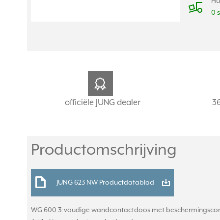
Hu
0 
officiële JUNG dealer
3
Productomschrijving
JUNG 623 NW Productdatablad
WG 600 3-voudige wandcontactdoos met beschermingsconta