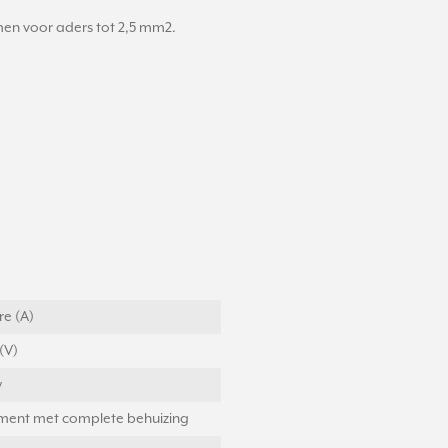
en voor aders tot 2,5 mm2.
e (A)
(V)
w
ement met complete behuizing