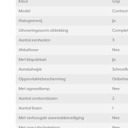
Kleur
Grijs
Model
Contactd
Halogeenvrij
Ja
Uitvoeringsvorm afdekking
Complet
Aantal eenheden
3
Afsluitbaar
Nee
Met klapdeksel
Ja
Aansluitwijze
Schroef
Oppervlaktebescherming
Onbeha
Met signaallamp
Nee
Aantal contactdozen
2
Aantal fasen
1
Met verhoogde aanraakbeveiliging
Nee
Met aan/uitschakelaar
Nee