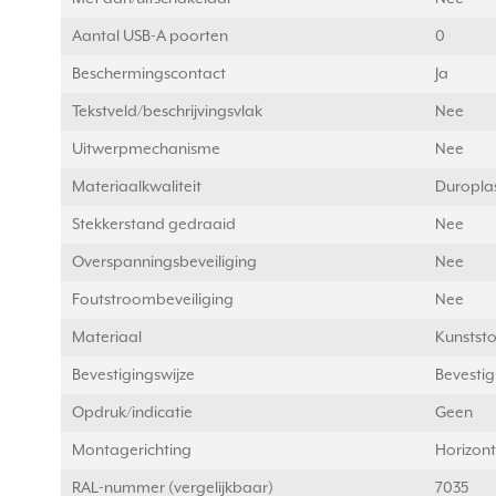
Aantal USB-A poorten
0
Beschermingscontact
Ja
Tekstveld/beschrijvingsvlak
Nee
Uitwerpmechanisme
Nee
Materiaalkwaliteit
Duropla
Stekkerstand gedraaid
Nee
Overspanningsbeveiliging
Nee
Foutstroombeveiliging
Nee
Materiaal
Kunststo
Bevestigingswijze
Bevestig
Opdruk/indicatie
Geen
Montagerichting
Horizon
RAL-nummer (vergelijkbaar)
7035