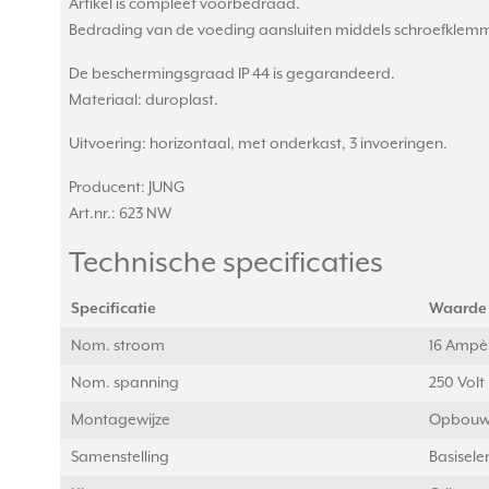
Artikel is compleet voorbedraad.
Bedrading van de voeding aansluiten middels schroefklemm
De beschermingsgraad IP 44 is gegarandeerd.
Materiaal: duroplast.
Uitvoering: horizontaal, met onderkast, 3 invoeringen.
Producent: JUNG
Art.nr.: 623 NW
Technische specificaties
Specificatie
Waarde
Nom. stroom
16 Ampèr
Nom. spanning
250 Volt 
Montagewijze
Opbou
Samenstelling
Basisel