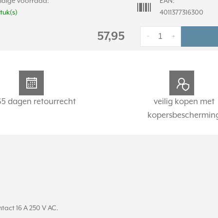
idige voorraad:
EAN:
stuk(s)
4011377316300
57,95
-
+
65 dagen retourrecht
veilig kopen met
kopersbeschermin
ct 16 A 250 V AC.