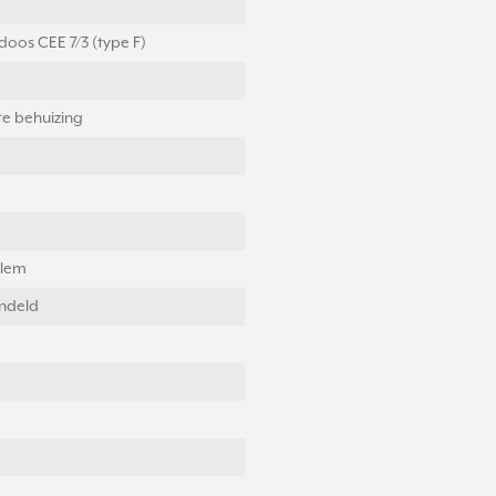
oos CEE 7/3 (type F)
e behuizing
klem
ndeld