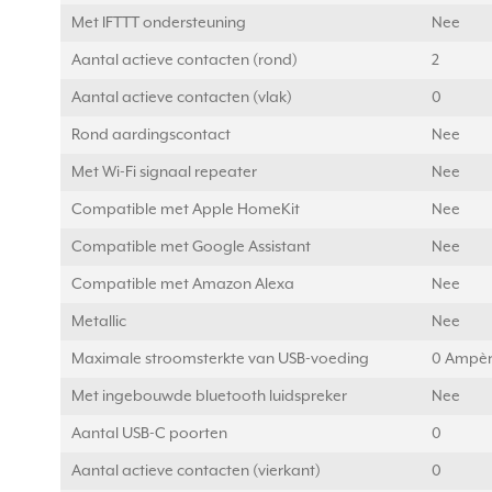
Met IFTTT ondersteuning
Nee
Aantal actieve contacten (rond)
2
Aantal actieve contacten (vlak)
0
Rond aardingscontact
Nee
Met Wi-Fi signaal repeater
Nee
Compatible met Apple HomeKit
Nee
Compatible met Google Assistant
Nee
Compatible met Amazon Alexa
Nee
Metallic
Nee
Maximale stroomsterkte van USB-voeding
0 Ampèr
Met ingebouwde bluetooth luidspreker
Nee
Aantal USB-C poorten
0
Aantal actieve contacten (vierkant)
0