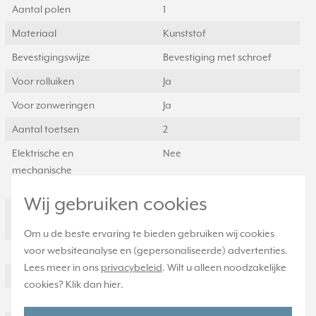
Aantal polen
1
Materiaal
Kunststof
Bevestigingswijze
Bevestiging met schroef
Voor rolluiken
Ja
Voor zonweringen
Ja
Aantal toetsen
2
Elektrische en
Nee
mechanische
vergrendeling
Wij gebruiken cookies
RAL-nummer
7035
(vergelijkbaar)
Om u de beste ervaring te bieden gebruiken wij cookies
voor websiteanalyse en (gepersonaliseerde) advertenties.
Mechanisch bedienbaar
Ja
Lees meer in ons
privacybeleid
. Wilt u alleen noodzakelijke
Transparant
Nee
cookies? Klik dan
hier
.
Uitvoering oppervlakte
Glanzend