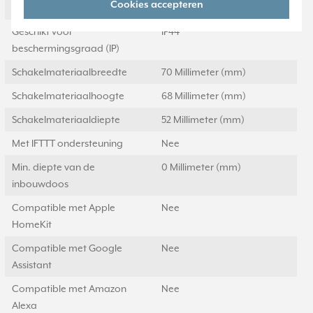
Cookies accepteren
Elektronisch bedienbaar
Nee
Geschikt voor
IP44
beschermingsgraad (IP)
Schakelmateriaalbreedte
70 Millimeter (mm)
Schakelmateriaalhoogte
68 Millimeter (mm)
Schakelmateriaaldiepte
52 Millimeter (mm)
Met IFTTT ondersteuning
Nee
Min. diepte van de
0 Millimeter (mm)
inbouwdoos
Compatible met Apple
Nee
HomeKit
Compatible met Google
Nee
Assistant
Compatible met Amazon
Nee
Alexa