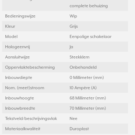
complete behuizing
Bedieningswijze
Wip
Kleur
Grijs
Model
Eenpolige schakelaar
Halogeenvrij
Ja
Aansluitwijze
Steekklem
Oppervlaktebescherming
Onbehandeld
Inbouwdiepte
0 Millimeter (mm)
Nom. (meet)stroom
10 Ampère (A)
Inbouwhoogte
68 Millimeter (mm)
Inbouwbreedte
70 Millimeter (mm)
Tekstveld/beschrijvingsvlak
Nee
Materiaalkwaliteit
Duroplast