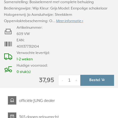
Samenstelling: Basiselement met complete behuizing
Bedieningswijze: Wip Kleur: Grijs Model: Eenpolige schakelaar
Halogeenvrij: Ja Aansluitwijze: Steekklem
Oppervlaktebescherming: O...
Meer informatie »
Artikelnummer:
609 VW
EAN:
4011377312104
Verwachte levertijd:
1-2 weken
Huidige voorraad:
0 stuk(s)
37,95
Bestel
-
+
officiële JUNG dealer
365 dagen retourrecht