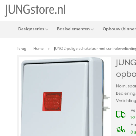
Designseries
Basiselementen
Opbouw (binnen
Terug
Home
JUNG 2-polige schakelaar met controleverlich
|
JUNG 
opbo
Nom. span
Bedienings
Verlichtin
Ve
1-
Hu
0 