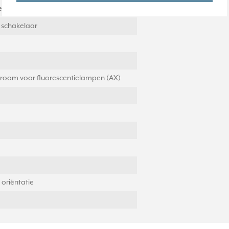
stiging
 schakelaar
troom voor fluorescentielampen (AX)
 oriëntatie