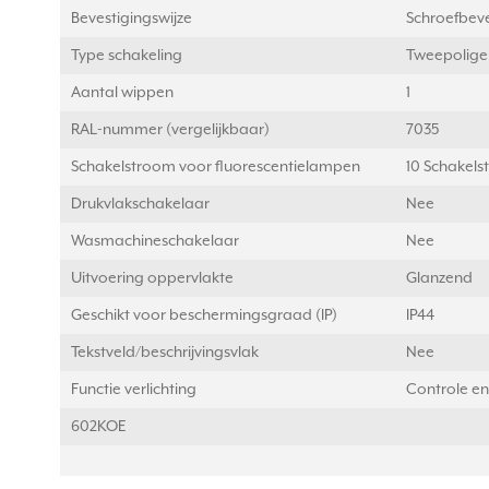
Bevestigingswijze
Schroefbeve
Type schakeling
Tweepolige
Aantal wippen
1
RAL-nummer (vergelijkbaar)
7035
Schakelstroom voor fluorescentielampen
10 Schakels
Drukvlakschakelaar
Nee
Wasmachineschakelaar
Nee
Uitvoering oppervlakte
Glanzend
Geschikt voor beschermingsgraad (IP)
IP44
Tekstveld/beschrijvingsvlak
Nee
Functie verlichting
Controle en
602KOE