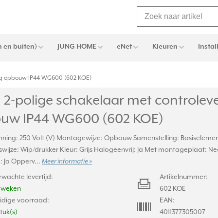
 en buiten)
JUNG HOME
eNet
Kleuren
Instal
ting opbouw IP44 WG600 (602 KOE)
2-polige schakelaar met controleve
uw IP44 WG600 (602 KOE)
ning: 250 Volt (V) Montagewijze: Opbouw Samenstelling: Basiseleme
wijze: Wip/drukker Kleur: Grijs Halogeenvrij: Ja Met montageplaat: Ne
g: Ja Opperv...
Meer informatie »
rwachte levertijd:
Artikelnummer:
2 weken
602 KOE
idige voorraad:
EAN:
stuk(s)
4011377305007