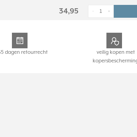
34,95
-
+
65 dagen retourrecht
veilig kopen met
kopersbeschermin