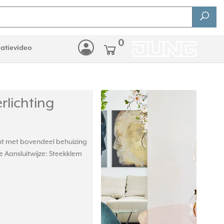
0
latievideo
rlichting
nt met bovendeel behuizing
e Aansluitwijze: Steekklem