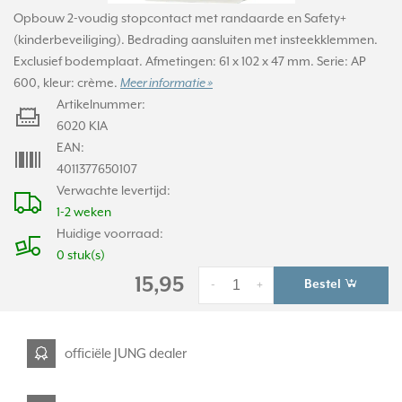
Opbouw 2-voudig stopcontact met randaarde en Safety+
(kinderbeveiliging). Bedrading aansluiten met insteekklemmen.
Exclusief bodemplaat. Afmetingen: 61 x 102 x 47 mm. Serie: AP
600, kleur: crème.
Meer informatie »
Artikelnummer:
6020 KIA
EAN:
4011377650107
Verwachte levertijd:
1-2 weken
Huidige voorraad:
0 stuk(s)
15,95
Bestel
-
+
officiële JUNG dealer