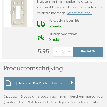
Halogeenvrij thermoplast, glanzend
afgewerkt en geschikt voor horizontale én
verticale montage.
Meer informatie »
Verwachte levertijd:
1-2 weken
Huidige voorraad:
0 stuk(s)
5,95
Bestel
-
+
Productomschrijving
JUNG 6020 KIA Productdatablad
Opbouw 2-voudig stopcontact met beschermingscontact
(randaarde) en Safety+ (kinderbeveiliging). Bedrading aansluiten