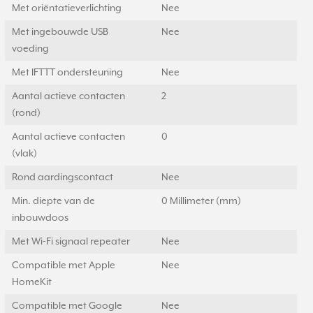
Met oriëntatieverlichting
Nee
Met ingebouwde USB
Nee
voeding
Met IFTTT ondersteuning
Nee
Aantal actieve contacten
2
(rond)
Aantal actieve contacten
0
(vlak)
Rond aardingscontact
Nee
Min. diepte van de
0 Millimeter (mm)
inbouwdoos
Met Wi-Fi signaal repeater
Nee
Compatible met Apple
Nee
HomeKit
Compatible met Google
Nee