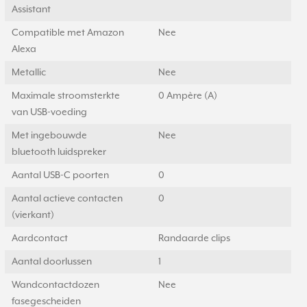
Assistant
Compatible met Amazon
Nee
Alexa
Metallic
Nee
Maximale stroomsterkte
0 Ampère (A)
van USB-voeding
Met ingebouwde
Nee
bluetooth luidspreker
Aantal USB-C poorten
0
Aantal actieve contacten
0
(vierkant)
Aardcontact
Randaarde clips
Aantal doorlussen
1
Wandcontactdozen
Nee
fasegescheiden