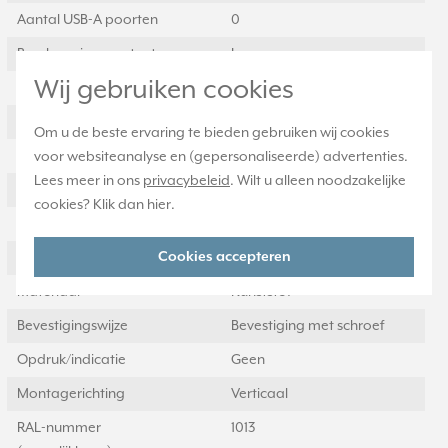
Aantal USB-A poorten
0
Beschermingscontact
Ja
Wij gebruiken cookies
Tekstveld/beschrijvingsvlak
Nee
Uitwerpmechanisme
Nee
Om u de beste ervaring te bieden gebruiken wij cookies
Materiaalkwaliteit
Duroplast
voor websiteanalyse en (gepersonaliseerde) advertenties.
Lees meer in ons
privacybeleid
. Wilt u alleen noodzakelijke
Stekkerstand gedraaid
Nee
cookies? Klik dan
hier
.
Overspanningsbeveiliging
Nee
Cookies accepteren
Foutstroombeveiliging
Nee
Materiaal
Kunststof
Bevestigingswijze
Bevestiging met schroef
Opdruk/indicatie
Geen
Montagerichting
Verticaal
RAL-nummer
1013