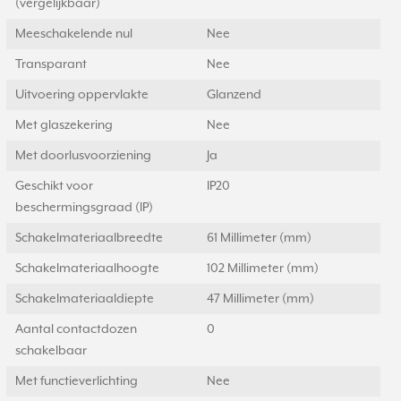
(vergelijkbaar)
Meeschakelende nul
Nee
Transparant
Nee
Uitvoering oppervlakte
Glanzend
Met glaszekering
Nee
Met doorlusvoorziening
Ja
Geschikt voor
IP20
beschermingsgraad (IP)
Schakelmateriaalbreedte
61 Millimeter (mm)
Schakelmateriaalhoogte
102 Millimeter (mm)
Schakelmateriaaldiepte
47 Millimeter (mm)
Aantal contactdozen
0
schakelbaar
Met functieverlichting
Nee