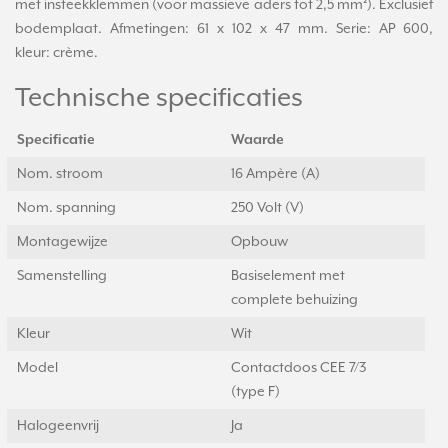
met insteekklemmen (voor massieve aders tot 2,5 mm²). Exclusief
bodemplaat. Afmetingen: 61 x 102 x 47 mm. Serie: AP 600,
kleur: crème.
Technische specificaties
Specificatie
Waarde
Nom. stroom
16 Ampère (A)
Nom. spanning
250 Volt (V)
Montagewijze
Opbouw
Samenstelling
Basiselement met
complete behuizing
Kleur
Wit
Model
Contactdoos CEE 7/3
(type F)
Halogeenvrij
Ja