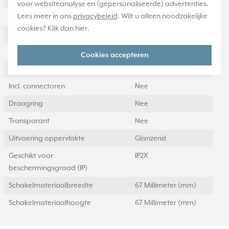
voor websiteanalyse en (gepersonaliseerde) advertenties.
Lees meer in ons
privacybeleid
. Wilt u alleen noodzakelijke
RAL-nummer (vergelijkbaar)
1013
cookies? Klik dan
hier
.
Met stofbescherming
Nee
Met opdruk
Ja
Cookies accepteren
Slagvastheid
IK00
Incl. connectoren
Nee
Draagring
Nee
Transparant
Nee
Uitvoering oppervlakte
Glanzend
Geschikt voor
IP2X
beschermingsgraad (IP)
Schakelmateriaalbreedte
67 Millimeter (mm)
Schakelmateriaalhoogte
67 Millimeter (mm)