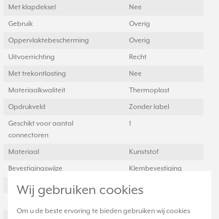
Met klapdeksel
Nee
Gebruik
Overig
Oppervlaktebescherming
Overig
Uitvoerrichting
Recht
Met trekontlasting
Nee
Materiaalkwaliteit
Thermoplast
Opdrukveld
Zonder label
Geschikt voor aantal
1
connectoren
Materiaal
Kunststof
Bevestigingswijze
Klembevestiging
Afgeschermde behuizing
Nee
Wij gebruiken cookies
Met verlichting
Nee
Om u de beste ervaring te bieden gebruiken wij cookies
Kroonsteen
Nee