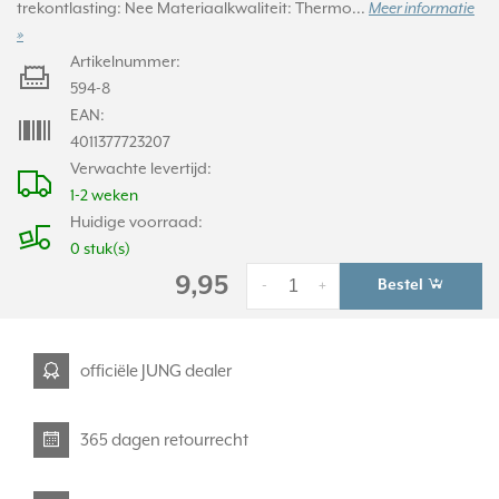
trekontlasting: Nee Materiaalkwaliteit: Thermo...
Meer informatie
»
Artikelnummer:
594-8
EAN:
4011377723207
Verwachte levertijd:
1-2 weken
Huidige voorraad:
0 stuk(s)
9,95
Bestel
-
+
officiële JUNG dealer
365 dagen retourrecht