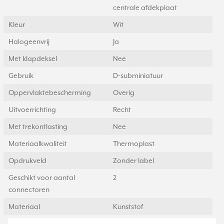
centrale afdekplaat
Kleur
Wit
Halogeenvrij
Ja
Met klapdeksel
Nee
Gebruik
D-subminiatuur
Oppervlaktebescherming
Overig
Uitvoerrichting
Recht
Met trekontlasting
Nee
Materiaalkwaliteit
Thermoplast
Opdrukveld
Zonder label
Geschikt voor aantal
2
connectoren
Materiaal
Kunststof
Bevestigingswijze
Klembevestiging