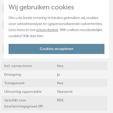
Wij gebruiken cookies
Afgeschermde behuizing
Nee
Met verlichting
Nee
Om u de beste ervaring te bieden gebruiken wij cookies
voor websiteanalyse en (gepersonaliseerde) advertenties.
Kroonsteen
Nee
Lees meer in ons
privacybeleid
. Wilt u alleen noodzakelijke
RAL-nummer
1013
cookies? Klik dan
hier
.
(vergelijkbaar)
Met stofbescherming
Nee
Cookies accepteren
Met opdruk
Nee
Incl. connectoren
Nee
Draagring
Ja
Transparant
Nee
Uitvoering oppervlakte
Glanzend
Geschikt voor
IP2X
beschermingsgraad (IP)