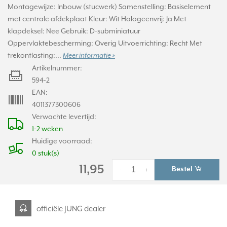
Montagewijze: Inbouw (stucwerk) Samenstelling: Basiselement
met centrale afdekplaat Kleur: Wit Halogeenvrij: Ja Met
klapdeksel: Nee Gebruik: D-subminiatuur
Oppervlaktebescherming: Overig Uitvoerrichting: Recht Met
trekontlasting:...
Meer informatie »
Artikelnummer:
594-2
EAN:
4011377300606
Verwachte levertijd:
1-2 weken
Huidige voorraad:
0 stuk(s)
11,95
Bestel
-
+
officiële JUNG dealer