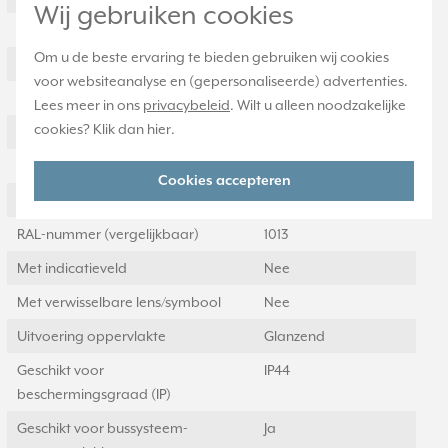
Wij gebruiken cookies
Gebruik
Blindplaat
Om u de beste ervaring te bieden gebruiken wij cookies
Oppervlaktebescherming
Overig
voor websiteanalyse en (gepersonaliseerde) advertenties.
Materiaal
Kunststof
Lees meer in ons
privacybeleid
. Wilt u alleen noodzakelijke
cookies? Klik dan
hier
.
Bevestigingswijze
Inklemmen (snap)
Opdruk/indicatie
Geen
Cookies accepteren
Controlevenster/verlicht
Nee
RAL-nummer (vergelijkbaar)
1013
Met indicatieveld
Nee
Met verwisselbare lens/symbool
Nee
Uitvoering oppervlakte
Glanzend
Geschikt voor
IP44
beschermingsgraad (IP)
Geschikt voor bussysteem-
Ja