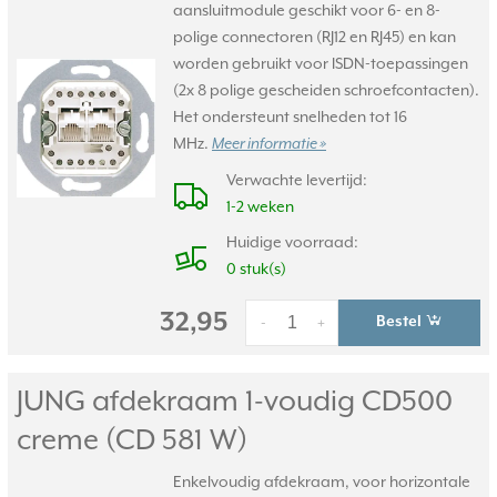
aansluitmodule geschikt voor 6- en 8-
polige connectoren (RJ12 en RJ45) en kan
worden gebruikt voor ISDN-toepassingen
(2x 8 polige gescheiden schroefcontacten).
Het ondersteunt snelheden tot 16
MHz.
Meer informatie »
Verwachte levertijd:
1-2 weken
Huidige voorraad:
0 stuk(s)
32,95
Bestel
-
+
JUNG afdekraam 1-voudig CD500
creme (CD 581 W)
Enkelvoudig afdekraam, voor horizontale