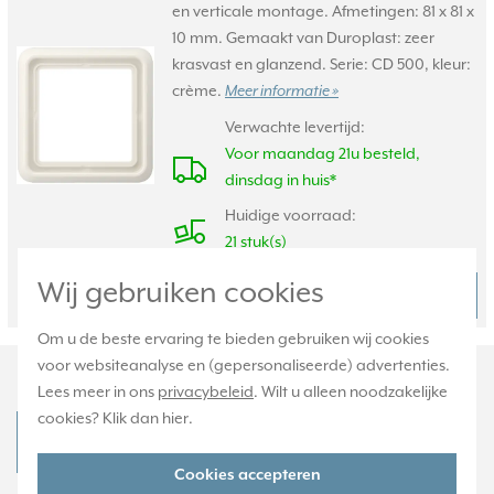
en verticale montage. Afmetingen: 81 x 81 x
10 mm. Gemaakt van Duroplast: zeer
krasvast en glanzend. Serie: CD 500, kleur:
crème.
Meer informatie »
Verwachte levertijd:
Voor maandag 21u besteld,
dinsdag in huis*
Huidige voorraad:
21 stuk(s)
Wij gebruiken cookies
5,95
Bestel
-
+
Om u de beste ervaring te bieden gebruiken wij cookies
voor websiteanalyse en (gepersonaliseerde) advertenties.
Productomschrijving
Lees meer in ons
privacybeleid
. Wilt u alleen noodzakelijke
cookies? Klik dan
hier
.
JUNG 569-2 NAUA Productdatablad
Cookies accepteren