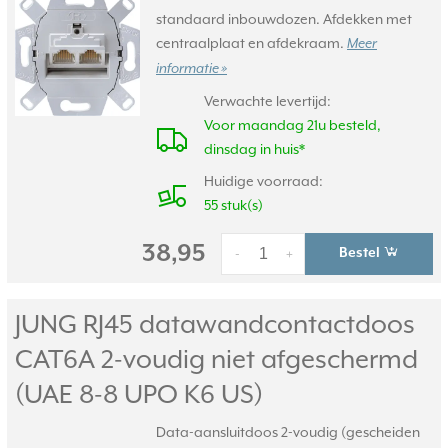
standaard inbouwdozen. Afdekken met
centraalplaat en afdekraam.
Meer
informatie »
Verwachte levertijd:
Voor maandag 21u besteld,
dinsdag in huis*
Huidige voorraad:
55 stuk(s)
38,95
Bestel
-
+
JUNG RJ45 datawandcontactdoos
CAT6A 2-voudig niet afgeschermd
(UAE 8-8 UPO K6 US)
Data-aansluitdoos 2-voudig (gescheiden