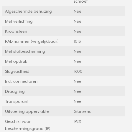
schroef
Afgeschermde behuizing
Nee
Met verlichting
Nee
Kroonsteen
Nee
RAL-nummer (vergelijkbaar)
1013
Met stofbescherming
Nee
Met opdruk
Nee
Slagvastheid
IK00
Incl. connectoren
Nee
Draagring
Nee
Transparant
Nee
Uitvoering oppervlakte
Glanzend
Geschikt voor
IP2X
beschermingsgraad (IP)