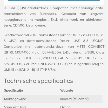
Tweevoudige afdekplaat met tekstvenster voor 2-voudige
IAE/UAE (RJ45) aansluitdoos. Compatibel met 2-voudige data-
aansluitdozen van Rutenbeck. Gemaakt van slagvast,
hoogglanzend thermoplast. Excl. binnenwerk en afdekraam.
Serie: CD 500, kleur: crème.
Geschikt voor IAE/UAE-aansluitdoos (art.nr: UAE 2 x 8 UPO, UAE 8-
8 UPO) en data-aansluitdoos (art.nr: UAE 8-8 UPOK6).
Compatibel met data-aansluitdozen van METZ CONNECT
((BTR): 1307441001-i c.q. 1307441200-i; E-Dat design 8/8(8), Class
E), Rutenbeck (UAE 8/8 (8/8) UPO, UAE 2x8 (8) UPO, UAE-Cat.5e-
8/8 UPO OK, UAE-real.Cat.6-8/8 UPO OK) en Telegärtner (AMJ 45,
UMJ 45 en ISDN 2 x RJ 45 (TYP 8/8)).
Technische specificaties
Specificatie
Waarde
Montagewijze
Inbouw (stucwerk)
Samenstelling
Overig