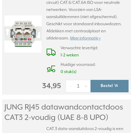
circuit) CAT.6/CAT.6A ISO voor neutrale
netwerken. Voorzien van LSA-
aansluitklemmen (niet afgeschermd).
Geschikt voor standaard inbouwdozen.
Afdekken met centraalplaat en
afdekraam.
Meer informatie »
Verwachte levertijd:
1-2 weken
Huidige voorraad:
0 stuk(s)
34,95
Bestel
-
+
JUNG RJ45 datawandcontactdoos
CAT3 2-voudig (UAE 8-8 UPO)
CAT.3 data-aansluitdoos 2-voudig is een