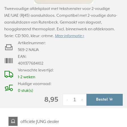
Tweevoudige afdekplaat met tekstvenster voor 2-voudige
IAE/UAE (RJ45) aansluitdoos. Compatibel met 2-voudige data-
aansluitdozen van Rutenbeck. Gemaakt van slagvast,
hoogglanzend thermoplast. Excl. binnenwerk en afdekraam.
Serie: CD 500, kleur: crème.
Meer informatie »
Artikelnummer:
569-2 NAUA
EAN:
4011377684102
Verwachte levertijd:
1-2 weken
Huidige voorraad:
0 stuk(s)
8,95
Bestel
-
+
officiële JUNG dealer