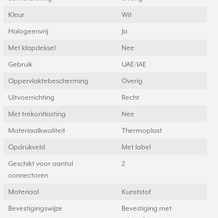
Kleur
Wit
Halogeenvrij
Ja
Met klapdeksel
Nee
Gebruik
UAE/IAE
Oppervlaktebescherming
Overig
Uitvoerrichting
Recht
Met trekontlasting
Nee
Materiaalkwaliteit
Thermoplast
Opdrukveld
Met label
Geschikt voor aantal
2
connectoren
Materiaal
Kunststof
Bevestigingswijze
Bevestiging met