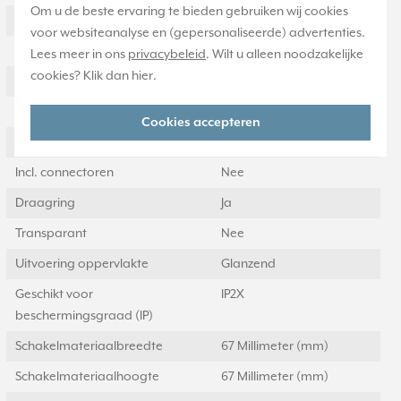
Om u de beste ervaring te bieden gebruiken wij cookies
Kroonsteen
Nee
voor websiteanalyse en (gepersonaliseerde) advertenties.
RAL-nummer (vergelijkbaar)
1013
Lees meer in ons
privacybeleid
. Wilt u alleen noodzakelijke
cookies? Klik dan
hier
.
Met stofbescherming
Nee
Met opdruk
Nee
Cookies accepteren
Slagvastheid
IK00
Incl. connectoren
Nee
Draagring
Ja
Transparant
Nee
Uitvoering oppervlakte
Glanzend
Geschikt voor
IP2X
beschermingsgraad (IP)
Schakelmateriaalbreedte
67 Millimeter (mm)
Schakelmateriaalhoogte
67 Millimeter (mm)