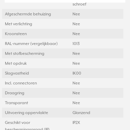
schroef
Afgeschermde behuizing
Nee
Met verlichting
Nee
Kroonsteen
Nee
RAL-nummer (vergelijkbaar)
1013
Met stofbescherming
Nee
Met opdruk
Nee
Slagvastheid
IK00
Incl. connectoren
Nee
Draagring
Nee
Transparant
Nee
Uitvoering oppervlakte
Glanzend
Geschikt voor
IP2X
beschermingsgraad (IP)