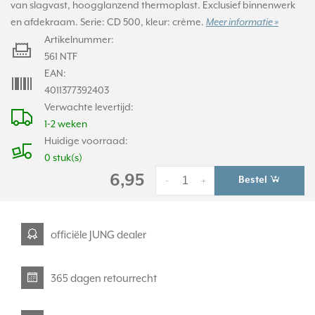
van slagvast, hoogglanzend thermoplast. Exclusief binnenwerk
en afdekraam. Serie: CD 500, kleur: crème.
Meer informatie »
Artikelnummer:
561 NTF
EAN:
4011377392403
Verwachte levertijd:
1-2 weken
Huidige voorraad:
0 stuk(s)
6,95
Bestel
-
+
officiële JUNG dealer
365 dagen retourrecht