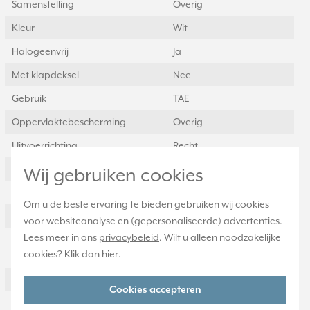
Samenstelling
Overig
Kleur
Wit
Halogeenvrij
Ja
Met klapdeksel
Nee
Gebruik
TAE
Oppervlaktebescherming
Overig
Uitvoerrichting
Recht
Met trekontlasting
Nee
Wij gebruiken cookies
Materiaalkwaliteit
Thermoplast
Om u de beste ervaring te bieden gebruiken wij cookies
Opdrukveld
Zonder label
voor websiteanalyse en (gepersonaliseerde) advertenties.
Lees meer in ons
privacybeleid
. Wilt u alleen noodzakelijke
Geschikt voor aantal
1
cookies? Klik dan
hier
.
connectoren
Materiaal
Kunststof
Cookies accepteren
Bevestigingswijze
Bevestiging met