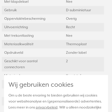
Met klapdeksel
Nee
Gebruik
D-subminiatuur
Oppervlaktebescherming
Overig
Uitvoerrichting
Recht
Met trekontlasting
Nee
Materiaalkwaliteit
Thermoplast
Opdrukveld
Zonder label
Geschikt voor aantal
2
connectoren
Materiaal
Kunststof
Wij gebruiken cookies
Bevestigingswijze
Klembevestiging
Afgeschermde behuizing
Nee
Om u de beste ervaring te bieden gebruiken wij cookies
Met verlichting
Nee
voor websiteanalyse en (gepersonaliseerde) advertenties.
Lees meer in ons
privacybeleid
. Wilt u alleen noodzakelijke
Kroonsteen
Nee