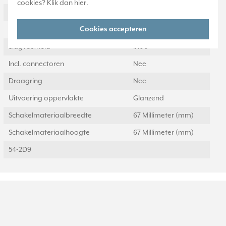
cookies? Klik dan
hier
.
Met stofbescherming
Nee
Cookies accepteren
Met opdruk
Nee
Slagvastheid
IK00
Incl. connectoren
Nee
Draagring
Nee
Uitvoering oppervlakte
Glanzend
Schakelmateriaalbreedte
67 Millimeter (mm)
Schakelmateriaalhoogte
67 Millimeter (mm)
54-2D9