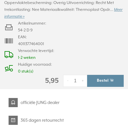
Oppervlaktebescherming: Overig Uitvoerrichting: Recht Met
trekontlasting: Nee Materiaalkwaliteit: Thermoplast Opdr...
Meer
informatie »
Artikelnummer:
54-2 D 9
EAN:
4011377464001
Verwachte levertijd:
1-2 weken
Huidige voorraad:
0 stuk(s)
5,95
Bestel
-
+
officiële JUNG dealer
365 dagen retourrecht