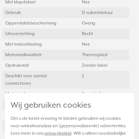
Met klapdeksel
Nee
Gebruik
D-subminiatuur
Oppervlaktebescherming
Overig
Uitvoerrichting
Recht
Met trekontlasting
Nee
Materiaalkwaliteit
Thermoplast
Opdrukveld
Zonder label
Geschikt voor aantal
2
connectoren
Materiaal
Kunststof
Wij gebruiken cookies
Bevestigingswijze
Klembevestiging
Afgeschermde behuizing
Nee
Om u de beste ervaring te bieden gebruiken wij cookies
Met verlichting
Nee
voor websiteanalyse en (gepersonaliseerde) advertenties.
Lees meer in ons
privacybeleid
. Wilt u alleen noodzakelijke
Kroonsteen
Nee