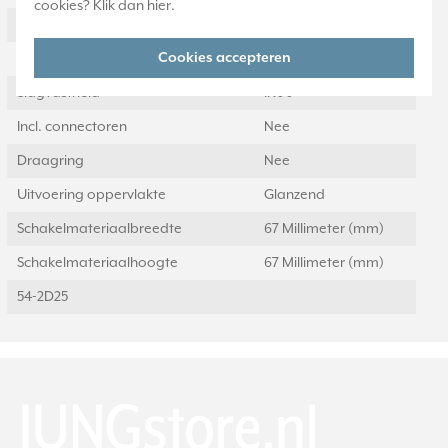
cookies? Klik dan
hier
.
Met stofbescherming
Nee
Cookies accepteren
Met opdruk
Nee
Slagvastheid
IK00
Incl. connectoren
Nee
Draagring
Nee
Uitvoering oppervlakte
Glanzend
Schakelmateriaalbreedte
67 Millimeter (mm)
Schakelmateriaalhoogte
67 Millimeter (mm)
54-2D25