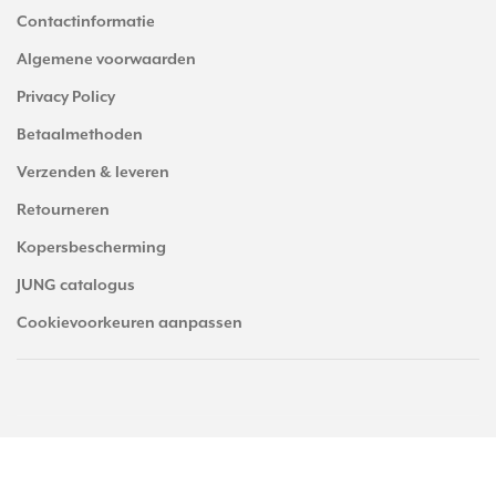
Contactinformatie
Algemene voorwaarden
Privacy Policy
Betaalmethoden
Verzenden & leveren
Retourneren
Kopersbescherming
JUNG catalogus
Cookievoorkeuren aanpassen
© Copyright 2026 JUNGstore.nl - alle prijzen zijn inclusief BTW. -
JUNGstore.nl
scoort
4.53
/
5
met
1991
reviews op
Trusted Shops