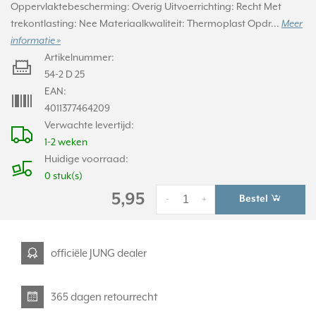
Oppervlaktebescherming: Overig Uitvoerrichting: Recht Met
trekontlasting: Nee Materiaalkwaliteit: Thermoplast Opdr...
Meer
informatie »
Artikelnummer:
54-2 D 25
EAN:
4011377464209
Verwachte levertijd:
1-2 weken
Huidige voorraad:
0 stuk(s)
5,95
Bestel
-
+
officiële JUNG dealer
365 dagen retourrecht