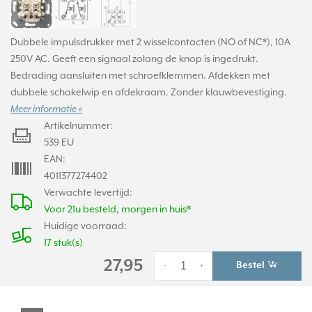
Dubbele impulsdrukker met 2 wisselcontacten (NO of NC*), 10A
250V AC. Geeft een signaal zolang de knop is ingedrukt.
Bedrading aansluiten met schroefklemmen. Afdekken met
dubbele schakelwip en afdekraam. Zonder klauwbevestiging.
Meer informatie »
Artikelnummer:
539 EU
EAN:
4011377274402
Verwachte levertijd:
Voor 21u besteld, morgen in huis*
Huidige voorraad:
17 stuk(s)
27,95
Bestel
-
+