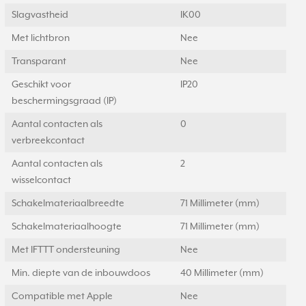
Slagvastheid
IK00
Met lichtbron
Nee
Transparant
Nee
Geschikt voor
IP20
beschermingsgraad (IP)
Aantal contacten als
0
verbreekcontact
Aantal contacten als
2
wisselcontact
Schakelmateriaalbreedte
71 Millimeter (mm)
Schakelmateriaalhoogte
71 Millimeter (mm)
Met IFTTT ondersteuning
Nee
Min. diepte van de inbouwdoos
40 Millimeter (mm)
Compatible met Apple
Nee