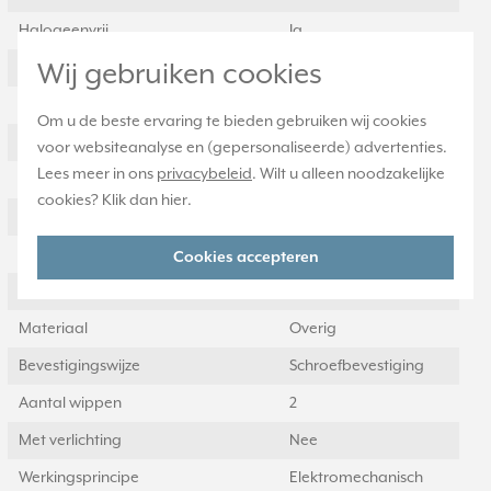
Halogeenvrij
Ja
Wij gebruiken cookies
Contacten
2 wisselcontacten
Aansluitwijze
Schroefklem
Om u de beste ervaring te bieden gebruiken wij cookies
Oppervlaktebescherming
Onbehandeld
voor websiteanalyse en (gepersonaliseerde) advertenties.
Lees meer in ons
privacybeleid
. Wilt u alleen noodzakelijke
Met signaallamp
Nee
cookies? Klik dan
hier
.
Nom. (meet)stroom
10 Ampère (A)
Terugmeldcontact
Nee
Cookies accepteren
Materiaalkwaliteit
Overig
Materiaal
Overig
Bevestigingswijze
Schroefbevestiging
Aantal wippen
2
Met verlichting
Nee
Werkingsprincipe
Elektromechanisch