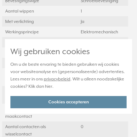
Bevestigingswijze
Schroefbevestiging
Aantal wippen
1
Met verlichting
Ja
Werkingsprincipe
Elektromechanisch
Slagvastheid
IK00
Wij gebruiken cookies
Met lichtbron
Ja
Transparant
Nee
Om u de beste ervaring te bieden gebruiken wij cookies
voor websiteanalyse en (gepersonaliseerde) advertenties.
Geschikt voor
IP20
Lees meer in ons
privacybeleid
. Wilt u alleen noodzakelijke
beschermingsgraad (IP)
cookies? Klik dan
hier
.
Aantal contacten als
0
verbreekcontact
Cookies accepteren
Aantal contacten als
1
maakcontact
Aantal contacten als
0
wisselcontact