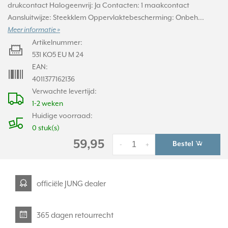
drukcontact Halogeenvrij: Ja Contacten: 1 maakcontact
Aansluitwijze: Steekklem Oppervlaktebescherming: Onbeh...
Meer informatie »
Artikelnummer:
531 KO5 EU M 24
EAN:
4011377162136
Verwachte levertijd:
1-2 weken
Huidige voorraad:
0 stuk(s)
59,95
Bestel
-
+
officiële JUNG dealer
365 dagen retourrecht