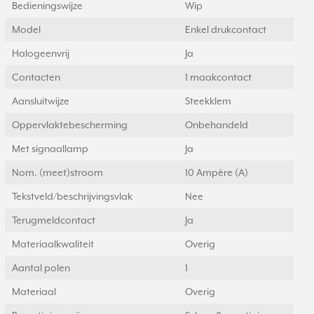
Bedieningswijze
Wip
Model
Enkel drukcontact
Halogeenvrij
Ja
Contacten
1 maakcontact
Aansluitwijze
Steekklem
Oppervlaktebescherming
Onbehandeld
Met signaallamp
Ja
Nom. (meet)stroom
10 Ampère (A)
Tekstveld/beschrijvingsvlak
Nee
Terugmeldcontact
Ja
Materiaalkwaliteit
Overig
Aantal polen
1
Materiaal
Overig