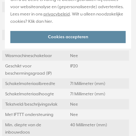
voor websiteanalyse en (gepersonaliseerde) advertenties.
Opdruk/indicatie
Geen
Lees meer in ons
privacybeleid
. Wilt u alleen noodzakelijke
Schakelstroom voor
20 Schakelstroom voor
cookies? Klik dan
hier
.
fluorescentielampen
fluorescentielampen (AX)
Drukvlakschakelaar
Nee
Cookies accepteren
Slagvastheid
IK00
Wasmachineschakelaar
Nee
Geschikt voor
IP20
beschermingsgraad (IP)
Schakelmateriaalbreedte
71 Millimeter (mm)
Schakelmateriaalhoogte
71 Millimeter (mm)
Tekstveld/beschrijvingsvlak
Nee
Met IFTTT ondersteuning
Nee
Min. diepte van de
40 Millimeter (mm)
inbouwdoos