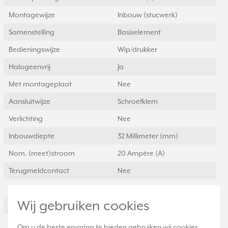
Montagewijze
Inbouw (stucwerk)
Samenstelling
Basiselement
Bedieningswijze
Wip/drukker
Halogeenvrij
Ja
Met montageplaat
Nee
Aansluitwijze
Schroefklem
Verlichting
Nee
Inbouwdiepte
32 Millimeter (mm)
Nom. (meet)stroom
20 Ampère (A)
Terugmeldcontact
Nee
Bevestigingswijze
Klauw-/schroefbevestiging
Wij gebruiken cookies
Type schakeling
Kruisschakelaar
Aantal wippen
1
Om u de beste ervaring te bieden gebruiken wij cookies