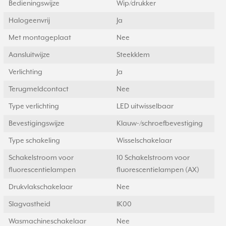
Bedieningswijze
Wip/drukker
Halogeenvrij
Ja
Met montageplaat
Nee
Aansluitwijze
Steekklem
Verlichting
Ja
Terugmeldcontact
Nee
Type verlichting
LED uitwisselbaar
Bevestigingswijze
Klauw-/schroefbevestiging
Type schakeling
Wisselschakelaar
Schakelstroom voor
10 Schakelstroom voor
fluorescentielampen
fluorescentielampen (AX)
Drukvlakschakelaar
Nee
Slagvastheid
IK00
Wasmachineschakelaar
Nee