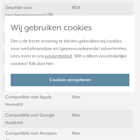
Geschikt voor
IP2X
beschermingsgraad (IP)
Wij gebruiken cookies
Schakelmateriaalbreedte
71 Millimeter (mm)
Schakelmateriaalhoogte
71 Millimeter (mm)
Om u de beste ervaring te bieden gebruiken wij cookies
Tekstveld/beschrijvingsvlak
Nee
voor websiteanalyse en (gepersonaliseerde) advertenties.
Lees meer in ons
privacybeleid
. Wilt u alleen noodzakelijke
Functie verlichting
Tekstveld
cookies? Klik dan
hier
.
Met IFTTT ondersteuning
Nee
Min. diepte van de
40 Millimeter (mm)
Cookies accepteren
inbouwdoos
Compatible met Apple
Nee
HomeKit
Compatible met Google
Nee
Assistant
Compatible met Amazon
Nee