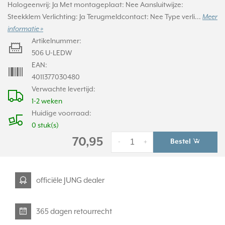
Halogeenvrij: Ja Met montageplaat: Nee Aansluitwijze:
Steekklem Verlichting: Ja Terugmeldcontact: Nee Type verli...
Meer
informatie »
Artikelnummer:
506 U-LEDW
EAN:
4011377030480
Verwachte levertijd:
1-2 weken
Huidige voorraad:
0 stuk(s)
70,95
Bestel
-
+
officiële JUNG dealer
365 dagen retourrecht