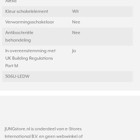
Alexa
Kleur schakelelement
Wit
Verwarmingsschakelaar
Nee
Antibacteriële
Nee
behandeling
In overeenstemming met
Ja
UK Building Regulations
Part M
506U-LEDW
JUNGstore.nl is onderdeel van e-Stores
International B.V. en geen webwinkel of