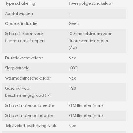
Type schakeling
Tweepolige schakelaar
Aantal wippen
1
Opdruk/indicatie
Geen
Schakelstroom voor
10 Schakelstroom voor
fluorescentielampen
fluorescentielampen
(AX)
Drukvlakschakelaar
Nee
Slagvastheid
IK00
Wasmachineschakelaar
Nee
Geschikt voor
IP20
beschermingsgraad (IP)
Schakelmateriaalbreedte
71 Millimeter (mm)
Schakelmateriaalhoogte
71 Millimeter (mm)
Tekstveld/beschrijvingsvlak
Nee