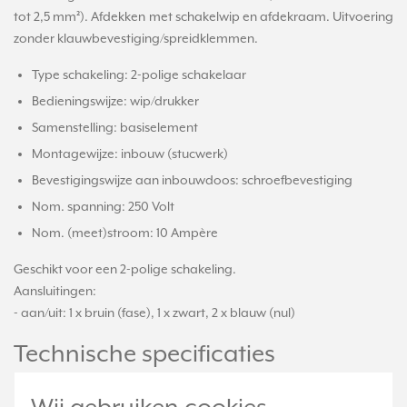
tot 2,5 mm²). Afdekken met schakelwip en afdekraam. Uitvoering
zonder klauwbevestiging/spreidklemmen.
Type schakeling: 2-polige schakelaar
Bedieningswijze: wip/drukker
Samenstelling: basiselement
Montagewijze: inbouw (stucwerk)
Bevestigingswijze aan inbouwdoos: schroefbevestiging
Nom. spanning: 250 Volt
Nom. (meet)stroom: 10 Ampère
Geschikt voor een 2-polige schakeling.
Aansluitingen:
- aan/uit: 1 x bruin (fase), 1 x zwart, 2 x blauw (nul)
Technische specificaties
Specificatie
Waarde