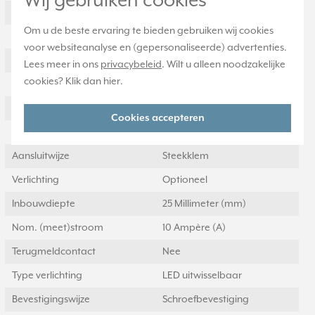
Wij gebruiken cookies
Nom. spanning
250 Volt (V)
Om u de beste ervaring te bieden gebruiken wij cookies
Montagewijze
Inbouw (stucwerk)
voor websiteanalyse en (gepersonaliseerde) advertenties.
Samenstelling
Basiselement
Lees meer in ons
privacybeleid
. Wilt u alleen noodzakelijke
cookies? Klik dan
hier
.
Bedieningswijze
Wip/drukker
Halogeenvrij
Ja
Cookies accepteren
Met montageplaat
Nee
Aansluitwijze
Steekklem
Verlichting
Optioneel
Inbouwdiepte
25 Millimeter (mm)
Nom. (meet)stroom
10 Ampère (A)
Terugmeldcontact
Nee
Type verlichting
LED uitwisselbaar
Bevestigingswijze
Schroefbevestiging