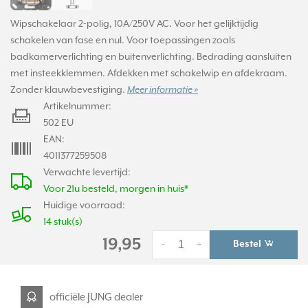
Wipschakelaar 2-polig, 10A/250V AC. Voor het gelijktijdig
schakelen van fase en nul. Voor toepassingen zoals
badkamerverlichting en buitenverlichting. Bedrading aansluiten
met insteekklemmen. Afdekken met schakelwip en afdekraam.
Zonder klauwbevestiging.
Meer informatie »
Artikelnummer:
502 EU
EAN:
4011377259508
Verwachte levertijd:
Voor 21u besteld, morgen in huis*
Huidige voorraad:
14 stuk(s)
19,95
Bestel
-
+
officiële JUNG dealer