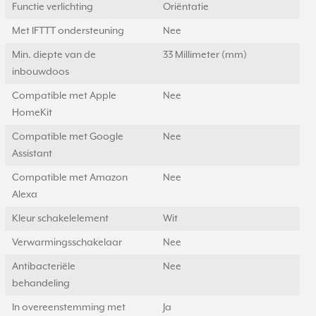
Functie verlichting
Oriëntatie
Met IFTTT ondersteuning
Nee
Min. diepte van de
33 Millimeter (mm)
inbouwdoos
Compatible met Apple
Nee
HomeKit
Compatible met Google
Nee
Assistant
Compatible met Amazon
Nee
Alexa
Kleur schakelelement
Wit
Verwarmingsschakelaar
Nee
Antibacteriële
Nee
behandeling
In overeenstemming met
Ja