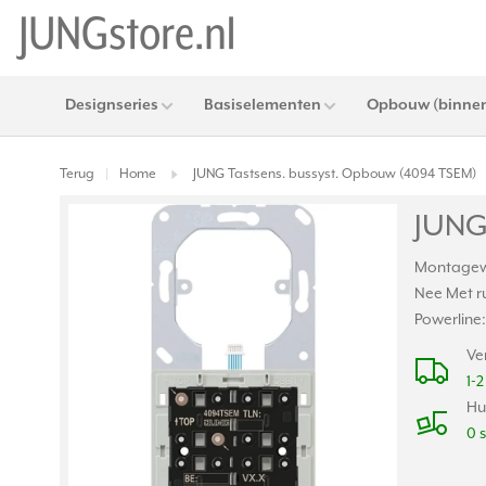
Designseries
Basiselementen
Opbouw (binnen
Terug
Home
JUNG Tastsens. bussyst. Opbouw (4094 TSEM)
|
JUNG
Montagewi
Nee Met r
Powerline:
Ve
1-
Hu
0 