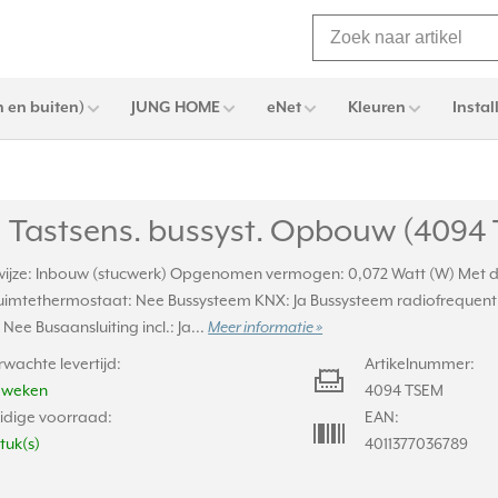
 en buiten)
JUNG HOME
eNet
Kleuren
Instal
 Tastsens. bussyst. Opbouw (4094
jze: Inbouw (stucwerk) Opgenomen vermogen: 0,072 Watt (W) Met dis
uimtethermostaat: Nee Bussysteem KNX: Ja Bussysteem radiofrequent
 Nee Busaansluiting incl.: Ja...
Meer informatie »
rwachte levertijd:
Artikelnummer:
2 weken
4094 TSEM
idige voorraad:
EAN:
stuk(s)
4011377036789