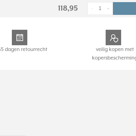
118,95
-
+
65 dagen retourrecht
veilig kopen met
kopersbeschermin