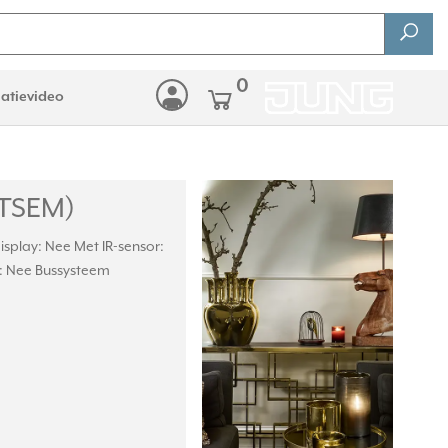
0
latievideo
 TSEM)
play: Nee Met IR-sensor:
: Nee Bussysteem