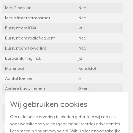
Met IR-sensor
Nee
Met ruimtethermostaat
Nee
Bussysteem KNX
Ja
Bussysteem radiofrequent
Nee
Bussysteem Powerline
Nee
Busaansluiting incl.
Ja
Materiaal
Kunststof
Aantal toetsen
6
Andere bussystemen
Geen
Bussysteem LON
Nee
Wij gebruiken cookies
Met
Ja
diefstal-/demontagebescherming
Om u de beste ervaring te bieden gebruiken wij cookies
voor websiteanalyse en (gepersonaliseerde) advertenties.
Met indicatieveld
Nee
Lees meer in ons
privacybeleid
. Wilt u alleen noodzakelijke