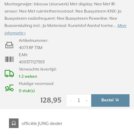
Montagewijze: Inbouw (stucwerk) Met display: Nee Met IR-
sensor: Nee Met ruimtethermostaat: Nee Bussysteem KNX: Ja
Bussysteem radiofrequent: Nee Bussysteem Powerline: Nee
Busaansluiting incl.: Ja Materiaal: Kunststof Aantal toetse...
Meer
informatie »
Artikelnummer:
4073 RF TSM
EAN:
4011377127593
Verwachte levertijd:
1-2 weken
Huidige voorraad:
0 stuk(s)
128,95
Bestel
-
+
officiële JUNG dealer