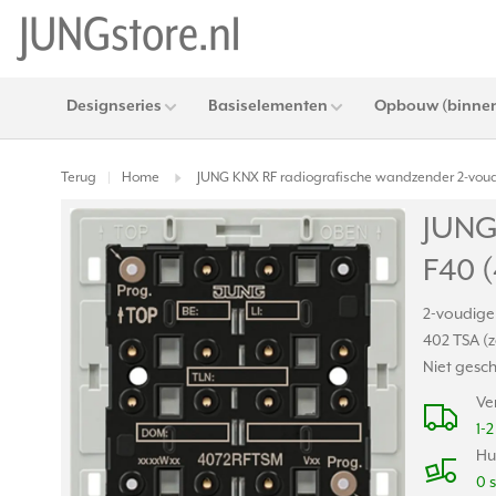
Designseries
Basiselementen
Opbouw (binnen
Terug
Home
JUNG KNX RF radiografische wandzender 2-voud
|
JUNG
F40 
2-voudige
402 TSA (
Niet gesch
Ve
1-
Hu
0 