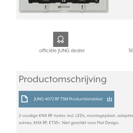
officiële JUNG dealer
3
Productomschrijving
JUNG 4072 RF TSM Productdatablad
2-voudige KNX RF-taster, incl. LEDs, montageplaat, adapte
scènes, KNX RF, ETS5+. Niet geschikt voor Flat Design.