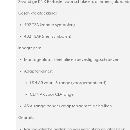
2-voudige KNX RF-taster voor schakelen, dimmen, jaloezieb
Geschikte afdekking:
402 TSA (zonder symbolen)
402 TSAP (met symbolen)
Inbegrepen:
Montageplaat, kleeffolie en bevestigingsschroeven
Adapterramen:
LS 4 AR voor LS-range (voorgemonteerd)
CD 4 AR voor CD-range
AS/A-range: zonder adapterraam te gebruiken
Gebruik:
Radiografische bediening van verlichting en jaloezieën