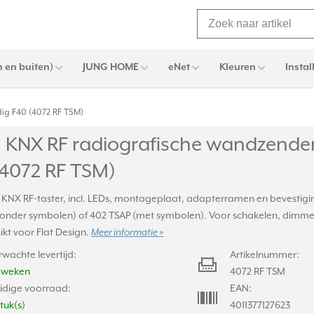
 en buiten)
JUNG HOME
eNet
Kleuren
Instal
ig F40 (4072 RF TSM)
 KNX RF radiografische wandzender
(4072 RF TSM)
 KNX RF-taster, incl. LEDs, montageplaat, adapterramen en bevestigin
zonder symbolen) of 402 TSAP (met symbolen). Voor schakelen, dimmen
ikt voor Flat Design.
Meer informatie »
rwachte levertijd:
Artikelnummer:
2 weken
4072 RF TSM
idige voorraad:
EAN:
stuk(s)
4011377127623