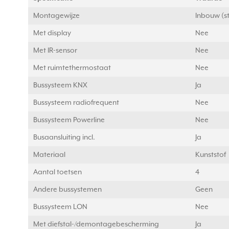
Montagewijze
Inbouw (s
Met display
Nee
Met IR-sensor
Nee
Met ruimtethermostaat
Nee
Bussysteem KNX
Ja
Bussysteem radiofrequent
Nee
Bussysteem Powerline
Nee
Busaansluiting incl.
Ja
Materiaal
Kunststof
Aantal toetsen
4
Andere bussystemen
Geen
Bussysteem LON
Nee
Met diefstal-/demontagebescherming
Ja