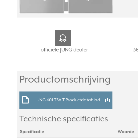
officiële JUNG dealer
3
Productomschrijving
JUNG 401 TSA T Productdatablad
Technische specificaties
Specificatie
Waarde