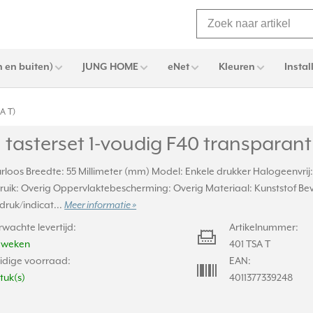
 en buiten)
JUNG HOME
eNet
Kleuren
Instal
A T)
tasterset 1-voudig F40 transparant
urloos Breedte: 55 Millimeter (mm) Model: Enkele drukker Halogeenvrij:
uik: Overig Oppervlaktebescherming: Overig Materiaal: Kunststof Bev
ruk/indicat...
Meer informatie »
rwachte levertijd:
Artikelnummer:
2 weken
401 TSA T
idige voorraad:
EAN:
stuk(s)
4011377339248