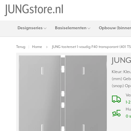
Designseries
Basiselementen
Opbouw (binnen
Terug
Home
JUNG tasterset 1-voudig F40 transparant (401 TS
|
JUNG 
Kleur: Kle
(mm) Gebr
(snap) Opd
Ve
1-
Hu
0 