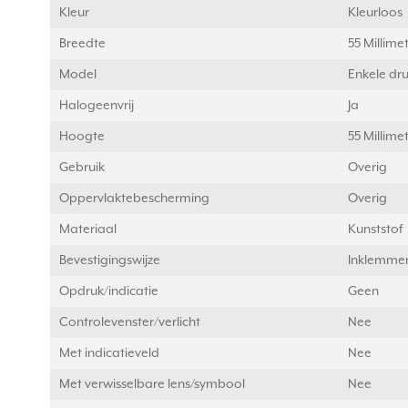
Kleur
Kleurloos
Breedte
55 Millim
Model
Enkele dr
Halogeenvrij
Ja
Hoogte
55 Millim
Gebruik
Overig
Oppervlaktebescherming
Overig
Materiaal
Kunststof
Bevestigingswijze
Inklemmen
Opdruk/indicatie
Geen
Controlevenster/verlicht
Nee
Met indicatieveld
Nee
Met verwisselbare lens/symbool
Nee