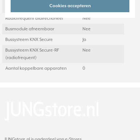
Bussysteem KNX-RF
Nee
Cookies accepteren
(radiofrequent)
Radiofrequent bidirectioneel
Nee
Busmodule afneembaar
Nee
Bussysteem KNX Secure
Ja
Bussysteem KNX Secure-RF
Nee
(radiofrequent)
Aantal koppelbare apparaten
0
JUNGstore.nl is onderdeel van e-Stores