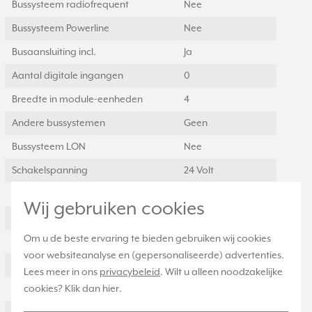
Bussysteem radiofrequent
Nee
Bussysteem Powerline
Nee
Busaansluiting incl.
Ja
Aantal digitale ingangen
0
Breedte in module-eenheden
4
Andere bussystemen
Geen
Bussysteem LON
Nee
Schakelspanning
24 Volt
Beschermingsgraad (IP)
IP2X
Wij gebruiken cookies
Traploos regelbaar
Ja
Om u de beste ervaring te bieden gebruiken wij cookies
Regelbaar in stappen
Ja
voor websiteanalyse en (gepersonaliseerde) advertenties.
Afsluiterbeschermfunctie
Ja
Lees meer in ons
privacybeleid
. Wilt u alleen noodzakelijke
cookies? Klik dan
hier
.
Handschakeling
Ja