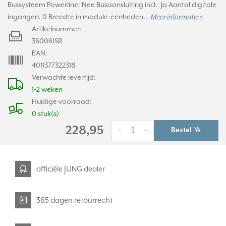
Bussysteem Powerline: Nee Busaansluiting incl.: Ja Aantal digitale
ingangen: 0 Breedte in module-eenheden...
Meer informatie »
Artikelnummer:
360061SR
EAN:
4011377322318
Verwachte levertijd:
1-2 weken
Huidige voorraad:
0 stuk(s)
228,95
Bestel
-
+
officiële JUNG dealer
365 dagen retourrecht