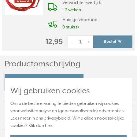
Verwachte levertijd:
1-2 weken
Huidige voorraad:
0 stuk(s)
12,95
Bestel
-
+
Productomschrijving
JUNG 34 Productdatablad
Wij gebruiken cookies
JUNG artikel 34 is een rood inzetstuk geschikt voor schakelwippen
Om u de beste ervaring te bieden gebruiken wij cookies
met controlevenster waarvan het artikelnummer eindigt op KO
voor websiteanalyse en (gepersonaliseerde) advertenties.
(niet op KO5). Ook geschikt voor impulsdrukkers uit de AP 600-
Lees meer in ons
privacybeleid
. Wilt u alleen noodzakelijke
serie. Het transparant rode inzetstuk fungeert als controlevenster
cookies? Klik dan
hier
.
en is voorzien van een trekkoord van 50 cm. Kan worden
uitgebreid met het trekkoord ZS-34 KO5S.