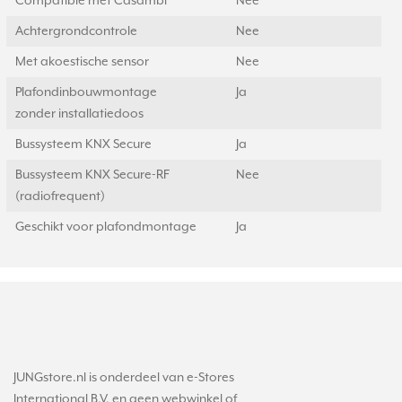
Compatible met Casambi
Nee
Achtergrondcontrole
Nee
Met akoestische sensor
Nee
Plafondinbouwmontage
Ja
zonder installatiedoos
Bussysteem KNX Secure
Ja
Bussysteem KNX Secure-RF
Nee
(radiofrequent)
Geschikt voor plafondmontage
Ja
JUNGstore.nl is onderdeel van e-Stores
International B.V. en geen webwinkel of