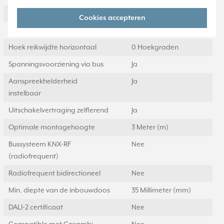
Uitvoering oppervlakte
Glanzend
Cookies accepteren
Hoek reikwijdte verticaal
0 Hoekgraden
Hoek reikwijdte horizontaal
0 Hoekgraden
Spanningsvoorziening via bus
Ja
Aanspreekhelderheid
Ja
instelbaar
Uitschakelvertraging zelflerend
Ja
Optimale montagehoogte
3 Meter (m)
Bussysteem KNX-RF
Nee
(radiofrequent)
Radiofrequent bidirectioneel
Nee
Min. diepte van de inbouwdoos
35 Millimeter (mm)
DALI-2 certificaat
Nee