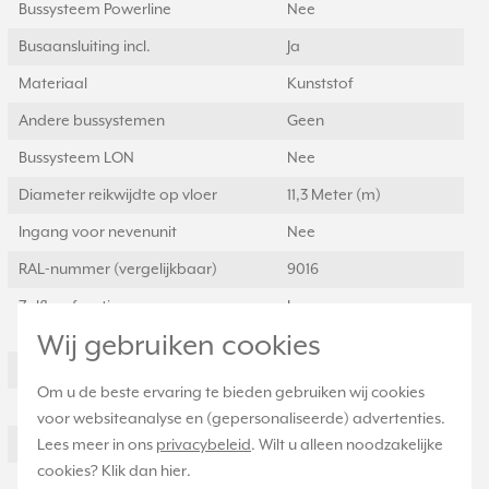
Bussysteem Powerline
Nee
Busaansluiting incl.
Ja
Materiaal
Kunststof
Andere bussystemen
Geen
Bussysteem LON
Nee
Diameter reikwijdte op vloer
11,3 Meter (m)
Ingang voor nevenunit
Nee
RAL-nummer (vergelijkbaar)
9016
Zelfleerfunctie voor
Ja
aanspreekhelderheid
Wij gebruiken cookies
Bedrijfsmodusschakelaar
Nee
Om u de beste ervaring te bieden gebruiken wij cookies
Met aansluitkabel
Nee
voor websiteanalyse en (gepersonaliseerde) advertenties.
Transparant
Nee
Lees meer in ons
privacybeleid
. Wilt u alleen noodzakelijke
cookies? Klik dan
hier
.
Vrije dierzone
Nee