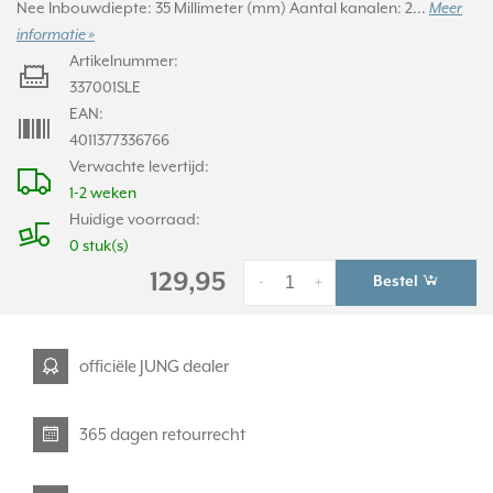
Nee Inbouwdiepte: 35 Millimeter (mm) Aantal kanalen: 2...
Meer
informatie »
Artikelnummer:
337001SLE
EAN:
4011377336766
Verwachte levertijd:
1-2 weken
Huidige voorraad:
0 stuk(s)
129,95
Bestel
-
+
officiële JUNG dealer
365 dagen retourrecht