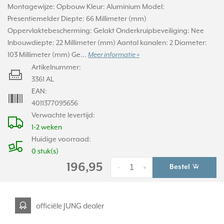
Montagewijze: Opbouw Kleur: Aluminium Model:
Presentiemelder Diepte: 66 Millimeter (mm)
Oppervlaktebescherming: Gelakt Onderkruipbeveiliging: Nee
Inbouwdiepte: 22 Millimeter (mm) Aantal kanalen: 2 Diameter:
103 Millimeter (mm) Ge...
Meer informatie »
Artikelnummer:
3361 AL
EAN:
4011377095656
Verwachte levertijd:
1-2 weken
Huidige voorraad:
0 stuk(s)
196,95
Bestel
-
+
officiële JUNG dealer