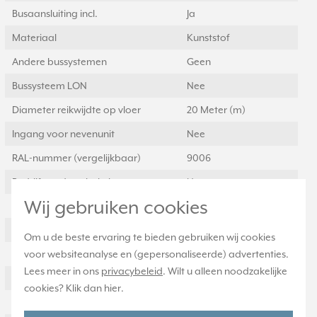
Busaansluiting incl.
Ja
Materiaal
Kunststof
Andere bussystemen
Geen
Bussysteem LON
Nee
Diameter reikwijdte op vloer
20 Meter (m)
Ingang voor nevenunit
Nee
RAL-nummer (vergelijkbaar)
9006
Bedrijfsmodusschakelaar
Nee
Wij gebruiken cookies
Met aansluitkabel
Nee
Transparant
Nee
Om u de beste ervaring te bieden gebruiken wij cookies
Uitvoering oppervlakte
voor websiteanalyse en (gepersonaliseerde) advertenties.
Mat
Lees meer in ons
privacybeleid
. Wilt u alleen noodzakelijke
Hoek reikwijdte verticaal
0 Hoekgraden
cookies? Klik dan
hier
.
Hoek reikwijdte horizontaal
0 Hoekgraden