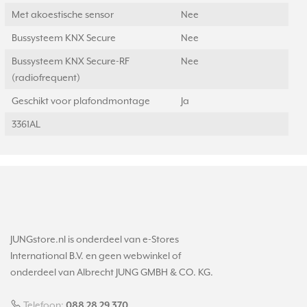
Met akoestische sensor
Nee
Bussysteem KNX Secure
Nee
Bussysteem KNX Secure-RF
Nee
(radiofrequent)
Geschikt voor plafondmontage
Ja
3361AL
JUNGstore.nl is onderdeel van e-Stores
International B.V. en geen webwinkel of
onderdeel van Albrecht JUNG GMBH & CO. KG.
Telefoon:
088 28 29 370