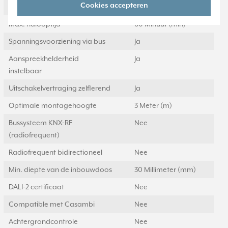
Cookies accepteren
Min. nalooptijd
0 Seconde (s)
Max. nalooptijd
60 Minuut (min)
Spanningsvoorziening via bus
Ja
Aanspreekhelderheid
Ja
instelbaar
Uitschakelvertraging zelflerend
Ja
Optimale montagehoogte
3 Meter (m)
Bussysteem KNX-RF
Nee
(radiofrequent)
Radiofrequent bidirectioneel
Nee
Min. diepte van de inbouwdoos
30 Millimeter (mm)
DALI-2 certificaat
Nee
Compatible met Casambi
Nee
Achtergrondcontrole
Nee