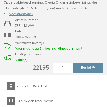
Oppervlaktebescherming: Overig Onderkruipbeveiliging: Nee
Inbouwdiepte: 35 Millimeter (mm) Aantal kanalen: 2 Diameter:
5...
Meer informatie »
Artikelnummer:
3361-1 M WW
EAN:
4011377127548
Verwachte levertijd:
Voor maandag 21u besteld, dinsdag in huis*
Huidige voorraad:
3 stuk(s)
221,95
Bestel
-
+
officiële JUNG dealer
365 dagen retourrecht