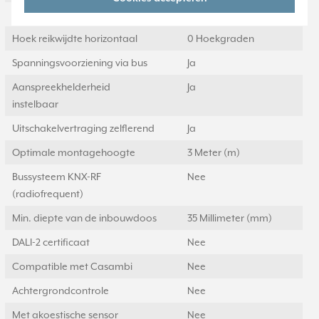
Hoek reikwijdte verticaal
0 Hoekgraden
Hoek reikwijdte horizontaal
0 Hoekgraden
Spanningsvoorziening via bus
Ja
Aanspreekhelderheid
Ja
instelbaar
Uitschakelvertraging zelflerend
Ja
Optimale montagehoogte
3 Meter (m)
Bussysteem KNX-RF
Nee
(radiofrequent)
Min. diepte van de inbouwdoos
35 Millimeter (mm)
DALI-2 certificaat
Nee
Compatible met Casambi
Nee
Achtergrondcontrole
Nee
Met akoestische sensor
Nee