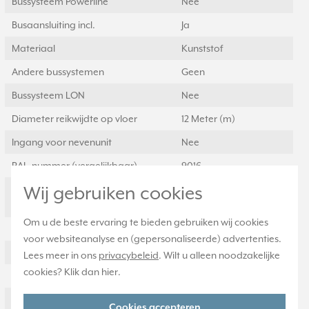
Bussysteem Powerline
Nee
Busaansluiting incl.
Ja
Materiaal
Kunststof
Andere bussystemen
Geen
Bussysteem LON
Nee
Diameter reikwijdte op vloer
12 Meter (m)
Ingang voor nevenunit
Nee
RAL-nummer (vergelijkbaar)
9016
Wij gebruiken cookies
Zelfleerfunctie voor
Ja
aanspreekhelderheid
Om u de beste ervaring te bieden gebruiken wij cookies
Bedrijfsmodusschakelaar
Nee
voor websiteanalyse en (gepersonaliseerde) advertenties.
Met aansluitkabel
Nee
Lees meer in ons
privacybeleid
. Wilt u alleen noodzakelijke
cookies? Klik dan
hier
.
Transparant
Nee
Uitvoering oppervlakte
Glanzend
Cookies accepteren