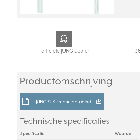
officiële JUNG dealer
3
Productomschrijving
JUNG 32 K Productdatablad
Technische specificaties
Specificatie
Waarde