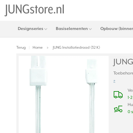
Designseries
Basiselementen
Opbouw (binnen
Terug
Home
JUNG Installatiedraad (32 K)
|
JUNG 
Toebehore
»
Ve
1-
Hu
0 