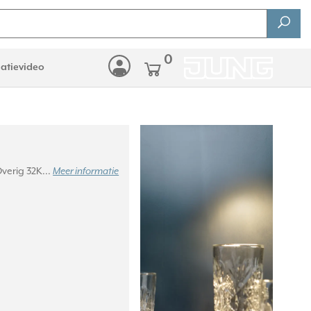
0
latievideo
erig 32K...
Meer informatie