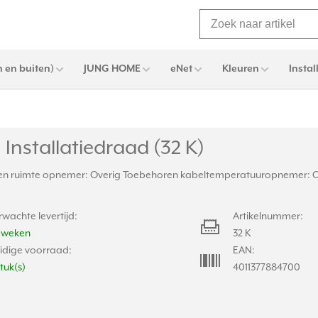
 en buiten)
JUNG HOME
eNet
Kleuren
Instal
Installatiedraad (32 K)
n ruimte opnemer: Overig Toebehoren kabeltemperatuuropnemer: Ov
rwachte levertijd:
Artikelnummer:
2 weken
32 K
idige voorraad:
EAN:
stuk(s)
4011377884700