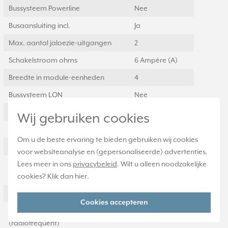
Bussysteem Powerline
Nee
Busaansluiting incl.
Ja
Max. aantal jaloezie-uitgangen
2
Schakelstroom ohms
6 Ampère (A)
Breedte in module-eenheden
4
Bussysteem LON
Nee
Manuele bediening
Ja
Wij gebruiken cookies
Met schakelfunctie
Nee
Om u de beste ervaring te bieden gebruiken wij cookies
Met LED indicatie
Ja
voor websiteanalyse en (gepersonaliseerde) advertenties.
Lees meer in ons
privacybeleid
. Wilt u alleen noodzakelijke
Bussysteem KNX-RF
Nee
cookies? Klik dan
hier
.
(radiofrequent)
Bussysteem KNX Secure
Nee
Cookies accepteren
Bussysteem KNX Secure-RF
Nee
(radiofrequent)