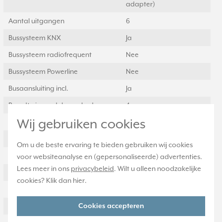
adapter)
Aantal uitgangen
6
Bussysteem KNX
Ja
Bussysteem radiofrequent
Nee
Bussysteem Powerline
Nee
Busaansluiting incl.
Ja
Breedte in module-eenheden
4
Wij gebruiken cookies
Bussysteem LON
Nee
Schakelspanning
24 - 230 Volt
Om u de beste ervaring te bieden gebruiken wij cookies
Traploos regelbaar
Ja
voor websiteanalyse en (gepersonaliseerde) advertenties.
Lees meer in ons
privacybeleid
. Wilt u alleen noodzakelijke
Regelbaar in stappen
Ja
cookies? Klik dan
hier
.
Afsluiterbeschermfunctie
Ja
Cookies accepteren
Handschakeling
Ja