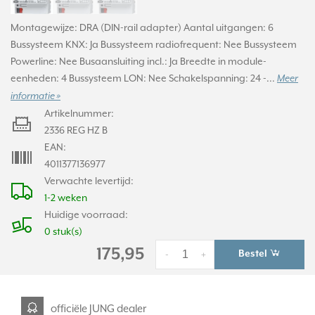
Montagewijze: DRA (DIN-rail adapter) Aantal uitgangen: 6
Bussysteem KNX: Ja Bussysteem radiofrequent: Nee Bussysteem
Powerline: Nee Busaansluiting incl.: Ja Breedte in module-
eenheden: 4 Bussysteem LON: Nee Schakelspanning: 24 -...
Meer
informatie »
Artikelnummer:
2336 REG HZ B
EAN:
4011377136977
Verwachte levertijd:
1-2 weken
Huidige voorraad:
0 stuk(s)
175,95
Bestel
-
+
officiële JUNG dealer