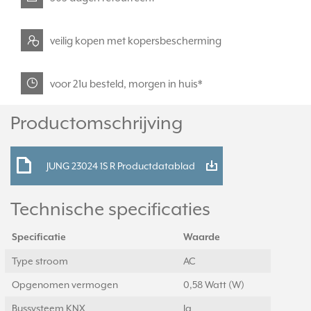
veilig kopen met kopersbescherming
voor 21u besteld, morgen in huis*
Productomschrijving
JUNG 23024 1S R Productdatablad
Technische specificaties
Specificatie
Waarde
Type stroom
AC
Opgenomen vermogen
0,58 Watt (W)
Bussysteem KNX
Ja