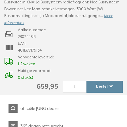
Bussysteem KNX: Ja Bussysteem radiofrequent: Nee Bussysteem
Powerline: Nee Max. schakelvermogen: 3000 Watt (W)
Busaansluiting incl.: Ja Max. aantal jaloezie-uitgange...
Meer
informatie »
Artikelnummer:
23024 1S R
EAN:
4011377179134
Verwachte levertijd:
1-2 weken
Huidige voorraad:
0 stuk(s)
659,95
Bestel
-
+
officiële JUNG dealer
365 dagen retourrecht