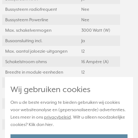
Bussysteem radiofrequent
Nee
Bussysteem Powerline
Nee
Max. schakelvermogen
3000 Watt (W)
Busaansluiting incl.
Ja
Max. aantal jaloezie-uitgangen
12
Schakelstroom ohms
16 Ampère (A)
Breedte in module-eenheden
12
Andere bussystemen
Geen
Wij gebruiken cookies
Bussysteem LON
Nee
Om u de beste ervaring te bieden gebruiken wij cookies
Manuele bediening
Ja
voor websiteanalyse en (gepersonaliseerde) advertenties.
Met schakelfunctie
Ja
Lees meer in ons
privacybeleid
. Wilt u alleen noodzakelijke
cookies? Klik dan
hier
.
Met LED indicatie
Ja
Bussysteem KNX-RF
Nee