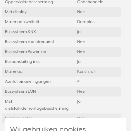
Oppervlaktebescherming
Onbehandeld
Met display
Nee
Materiaalkwaliteit
Duroplast
Bussysteem KNX
Ja
Bussysteem radiofrequent
Nee
Bussysteem Powerline
Nee
Busaansluiting incl.
Ja
Materiaal
Kunststof
Aantal binaire ingangen
4
Bussysteem LON
Nee
Met
Ja
diefstal-/demontagebescherming
Externe voeler
Nee
Wij gebruiken cookies
Handmatige waarde-instelling
Nee