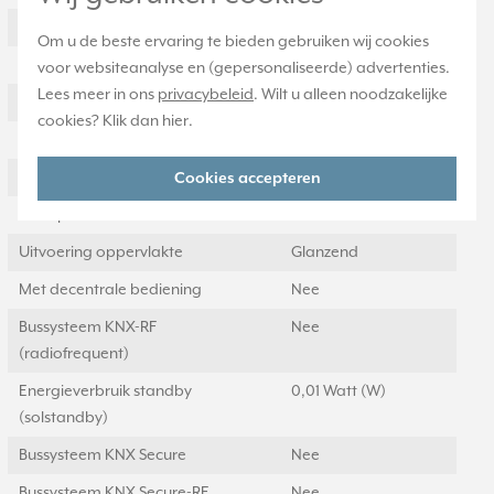
Parallel bedrijf mogelijk
Ja
Om u de beste ervaring te bieden gebruiken wij cookies
Aanwezigheidsdrukker
Nee
voor websiteanalyse en (gepersonaliseerde) advertenties.
Lees meer in ons
privacybeleid
. Wilt u alleen noodzakelijke
RAL-nummer (vergelijkbaar)
1013
cookies? Klik dan
hier
.
Beschermingsgraad (IP)
IP20
Met LED indicatie
Nee
Cookies accepteren
Transparant
Nee
Uitvoering oppervlakte
Glanzend
Met decentrale bediening
Nee
Bussysteem KNX-RF
Nee
(radiofrequent)
Energieverbruik standby
0,01 Watt (W)
(solstandby)
Bussysteem KNX Secure
Nee
Bussysteem KNX Secure-RF
Nee