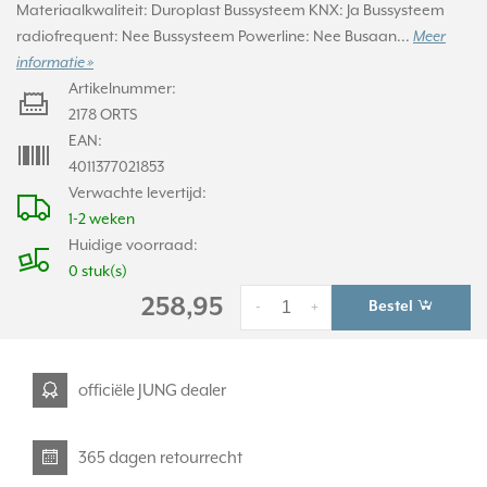
Materiaalkwaliteit: Duroplast Bussysteem KNX: Ja Bussysteem
radiofrequent: Nee Bussysteem Powerline: Nee Busaan...
Meer
informatie »
Artikelnummer:
2178 ORTS
EAN:
4011377021853
Verwachte levertijd:
1-2 weken
Huidige voorraad:
0 stuk(s)
258,95
Bestel
-
+
officiële JUNG dealer
365 dagen retourrecht