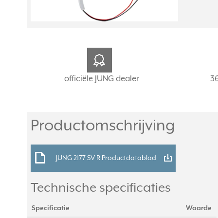
officiële JUNG dealer
3
Productomschrijving
JUNG 2177 SV R Productdatablad
Technische specificaties
Specificatie
Waarde