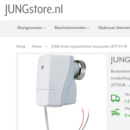
Designseries
Basiselementen
Opbouw (binnen
Terug
Home
JUNG Actor regelafsluiter bussystee (2177 SV R)
|
JUNG 
Bussystee
(radiofre
2177SVR...
Ve
1-
Hu
0 