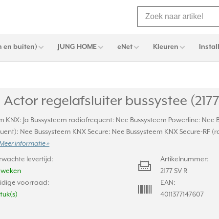
 en buiten)
JUNG HOME
eNet
Kleuren
Instal
Actor regelafsluiter bussystee (2177
m KNX: Ja Bussysteem radiofrequent: Nee Bussysteem Powerline: Nee
quent): Nee Bussysteem KNX Secure: Nee Bussysteem KNX Secure-RF (r
Meer informatie »
rwachte levertijd:
Artikelnummer:
2 weken
2177 SV R
idige voorraad:
EAN:
stuk(s)
4011377147607