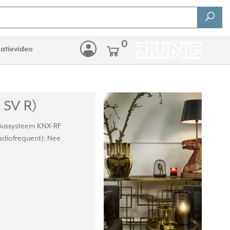
0
latievideo
 SV R)
 Bussysteem KNX-RF
adiofrequent): Nee